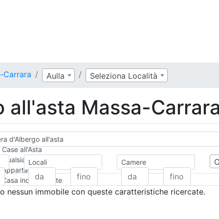
a-Carrara
Aulla
Seleziona Località
 all'asta Massa-Carrar
a d'Albergo all'asta
Case all'Asta
Qualsiasi
Locali
Camere
Appartamento
Casa indipendente
Casa Semi-indipendente
 nessun immobile con queste caratteristiche ricercate.
Attico/Mansarda
Villa