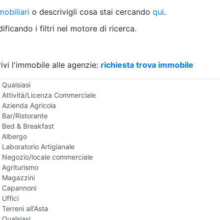
Villetta a schiera
obiliari
o descrivigli cosa stai cercando
qui
.
Rustico/Casale
Loft/Open space
ficando i filtri nel motore di ricerca.
Camera d'Albergo
Multiproprietà
Palazzo/Stabile
ivi l'immobile alle agenzie:
Box/Garage
richiesta trova immobile
Negozi e Attivita Commerciali all'Asta
Qualsiasi
Attività/Licenza Commerciale
Azienda Agricola
Bar/Ristorante
Bed & Breakfast
Albergo
Laboratorio Artigianale
Negozio/locale commerciale
Agriturismo
Magazzini
Capannoni
Uffici
Terreni all'Asta
Qualsiasi