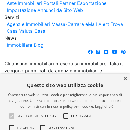
Aste Immobiliari
Portali Partner Esportazione
Importazione Annunci da Sito Web
Servizi
Agenzie Immobiliari Massa-Carrara
eMail Alert
Trova
Casa
Valuta Casa
News
Immobiliare Blog
Gli annunci immobiliari presenti su immobiliare-italia.it
vengono pubblicati da agenzie immobiliari e
×
costruttori. La pubblicazione degli annunci non
comporta l'approvazione o l'avallo da parte di
Questo sito web utilizza cookie
immobiliare-italia.it nè implica alcuna forma di
Questo sito web utilizza i cookie per migliorare la tua esperienza di
garanzia da parte di quest'ultima. immobiliare-italia.it
navigazione. Utilizzando il nostro sito web acconsenti a tutti i cookie
quindi non è responsabile della veridicità, della
in conformità con la nostra policy per i cookie.
Leggi di più
correttezza, della completezza, della normativa in
STRETTAMENTE NECESSARI
PERFORMANCE
materia di privacy e/o di alcun altro aspetto dei
suddetti annunci.
TARGETING
NON CLASSIFICATI