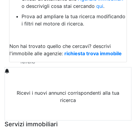
Laboratorio Artigianale
o descrivigli cosa stai cercando
qui
.
Negozio/locale commerciale
Prova ad ampliare la tua ricerca modificando
Agriturismo
i filtri nel motore di ricerca.
Magazzini
Capannoni
Uffici
Terreni in Vendita
Non hai trovato quello che cercavi?
descrivi
Qualsiasi
l'immobile alle agenzie:
richiesta trova immobile
Terreno edificabile
Terreno
Ricevi i nuovi annunci corrispondenti alla tua
ricerca
Attiva Email-Alert
Servizi immobiliari