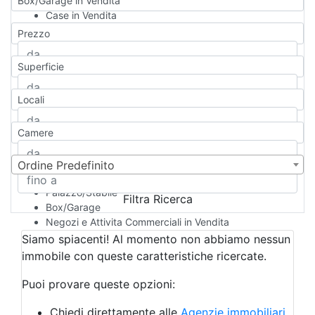
Box/Garage in Vendita
Case in Vendita
Qualsiasi
Prezzo
Appartamento
Casa indipendente
Superficie
Casa Semi-indipendente
Attico/Mansarda
Locali
Villa
Villetta a schiera
Camere
Rustico/Casale
Loft/Open space
Camera d'Albergo
Ordine Predefinito
Multiproprietà
Palazzo/Stabile
Filtra Ricerca
Box/Garage
Negozi e Attivita Commerciali in Vendita
Qualsiasi
Siamo spiacenti! Al momento non abbiamo nessun
Attività/Licenza Commerciale
immobile con queste caratteristiche ricercate.
Azienda Agricola
Bar/Ristorante
Puoi provare queste opzioni:
Bed & Breakfast
Albergo
Chiedi direttamente alle
Agenzie immobiliari