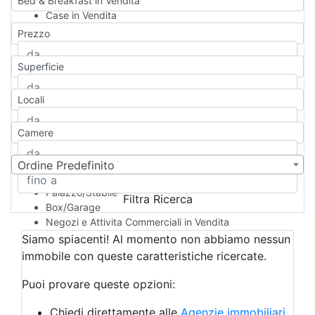
Bed & Breakfast in Vendita
Case in Vendita
Qualsiasi
Prezzo
Appartamento
Casa indipendente
Superficie
Casa Semi-indipendente
Attico/Mansarda
Locali
Villa
Villetta a schiera
Camere
Rustico/Casale
Loft/Open space
Camera d'Albergo
Ordine Predefinito
Multiproprietà
Palazzo/Stabile
Filtra Ricerca
Box/Garage
Negozi e Attivita Commerciali in Vendita
Qualsiasi
Siamo spiacenti! Al momento non abbiamo nessun
Attività/Licenza Commerciale
immobile con queste caratteristiche ricercate.
Azienda Agricola
Bar/Ristorante
Puoi provare queste opzioni:
Bed & Breakfast
Albergo
Chiedi direttamente alle
Agenzie immobiliari