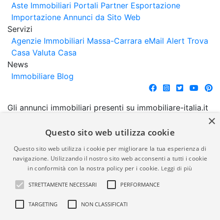
Aste Immobiliari
Portali Partner Esportazione
Importazione Annunci da Sito Web
Servizi
Agenzie Immobiliari Massa-Carrara
eMail Alert
Trova
Casa
Valuta Casa
News
Immobiliare Blog
Gli annunci immobiliari presenti su immobiliare-italia.it
×
vengono pubblicati da agenzie immobiliari e
costruttori. La pubblicazione degli annunci non
Questo sito web utilizza cookie
comporta l'approvazione o l'avallo da parte di
Questo sito web utilizza i cookie per migliorare la tua esperienza di
immobiliare-italia.it nè implica alcuna forma di
navigazione. Utilizzando il nostro sito web acconsenti a tutti i cookie
garanzia da parte di quest'ultima. immobiliare-italia.it
in conformità con la nostra policy per i cookie.
Leggi di più
quindi non è responsabile della veridicità, della
STRETTAMENTE NECESSARI
PERFORMANCE
correttezza, della completezza, della normativa in
materia di privacy e/o di alcun altro aspetto dei
TARGETING
NON CLASSIFICATI
suddetti annunci.