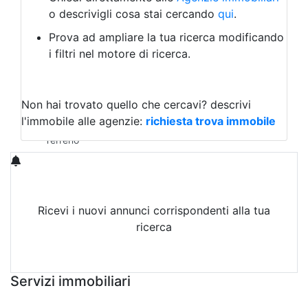
Laboratorio Artigianale
o descrivigli cosa stai cercando
qui
.
Negozio/locale commerciale
Prova ad ampliare la tua ricerca modificando
Agriturismo
i filtri nel motore di ricerca.
Magazzini
Capannoni
Uffici
Terreni in Affitto
Non hai trovato quello che cercavi?
descrivi
Qualsiasi
l'immobile alle agenzie:
richiesta trova immobile
Terreno edificabile
Terreno
Ricevi i nuovi annunci corrispondenti alla tua
ricerca
Attiva Email-Alert
Servizi immobiliari