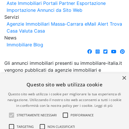
Aste Immobiliari
Portali Partner Esportazione
Importazione Annunci da Sito Web
Servizi
Agenzie Immobiliari Massa-Carrara
eMail Alert
Trova
Casa
Valuta Casa
News
Immobiliare Blog
Gli annunci immobiliari presenti su immobiliare-italia.it
vengono pubblicati da agenzie immobiliari e
×
costruttori. La pubblicazione degli annunci non
comporta l'approvazione o l'avallo da parte di
Questo sito web utilizza cookie
immobiliare-italia.it nè implica alcuna forma di
Questo sito web utilizza i cookie per migliorare la tua esperienza di
garanzia da parte di quest'ultima. immobiliare-italia.it
navigazione. Utilizzando il nostro sito web acconsenti a tutti i cookie
quindi non è responsabile della veridicità, della
in conformità con la nostra policy per i cookie.
Leggi di più
correttezza, della completezza, della normativa in
STRETTAMENTE NECESSARI
PERFORMANCE
materia di privacy e/o di alcun altro aspetto dei
suddetti annunci.
TARGETING
NON CLASSIFICATI