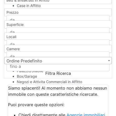
Bed & Breakfast in Affitto
Case in Affitto
Qualsiasi
Prezzo
Appartamento
Casa indipendente
Superficie
Casa Semi-indipendente
Attico/Mansarda
Locali
Villa
Villetta a schiera
Camere
Rustico/Casale
Loft/Open space
Camera d'Albergo
Ordine Predefinito
Multiproprietà
Palazzo/Stabile
Filtra Ricerca
Box/Garage
Negozi e Attivita Commerciali in Affitto
Qualsiasi
Siamo spiacenti! Al momento non abbiamo nessun
Attività/Licenza Commerciale
immobile con queste caratteristiche ricercate.
Azienda Agricola
Bar/Ristorante
Puoi provare queste opzioni:
Bed & Breakfast
Albergo
Chiedi direttamente alle
Agenzie immobiliari