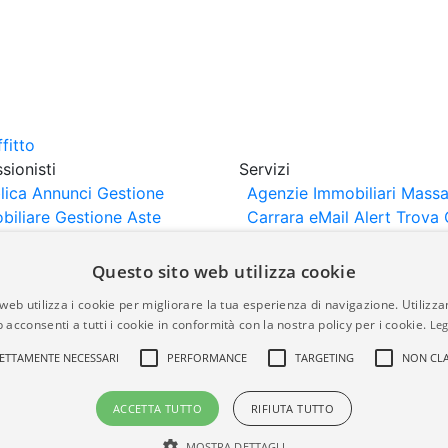
sionisti
Servizi
lica Annunci
Gestione
Agenzie Immobiliari Massa
biliare
Gestione Aste
Carrara
eMail Alert
Trova 
iliari
Portali Partner
Valuta Casa
rtazione
Importazione
Questo sito web utilizza cookie
nci da Sito Web
web utilizza i cookie per migliorare la tua esperienza di navigazione. Utilizza
 acconsenti a tutti i cookie in conformità con la nostra policy per i cookie.
Leg
are-italia.it vengono pubblicati da agenzie immobiliari e co
ETTAMENTE NECESSARI
PERFORMANCE
TARGETING
NON CLA
rte di immobiliare-italia.it nè implica alcuna forma di gar
idicità, della correttezza, della completezza, della normativa
ACCETTA TUTTO
RIFIUTA TUTTO
MOSTRA DETTAGLI