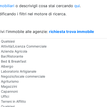
Villetta a schiera
obiliari
o descrivigli cosa stai cercando
qui
.
Rustico/Casale
Loft/Open space
ficando i filtri nel motore di ricerca.
Camera d'Albergo
Multiproprietà
Palazzo/Stabile
ivi l'immobile alle agenzie:
Box/Garage
richiesta trova immobile
Negozi e Attivita Commerciali in Affitto
Qualsiasi
Attività/Licenza Commerciale
Azienda Agricola
Bar/Ristorante
Bed & Breakfast
Albergo
Laboratorio Artigianale
Negozio/locale commerciale
Agriturismo
Magazzini
Capannoni
Uffici
Terreni in Affitto
Qualsiasi