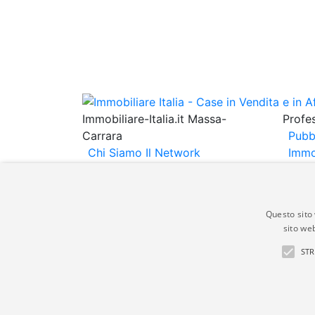
Immobiliare-Italia.it Massa-
Profes
Carrara
Pubb
Chi Siamo
Il Network
Immo
Immobiliare Italia
Informativa
Immob
Privacy
Informativa Cookie
Espo
Contatti
Annu
Questo sito 
sito web
Gli annunci immobiliari presenti su immobili
STR
non comporta l'approvazione o l'avallo da pa
italia.it quindi non è responsabile della ver
aspetto dei suddetti annunci.