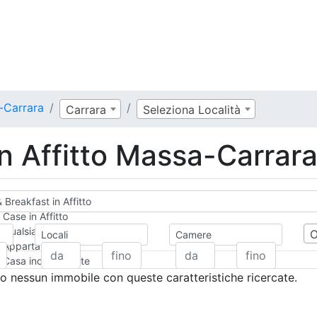
-Carrara
Carrara
Seleziona Località
in Affitto Massa-Carrar
 Breakfast in Affitto
Case in Affitto
Qualsiasi
Locali
Camere
Appartamento
Casa indipendente
Casa Semi-indipendente
 nessun immobile con queste caratteristiche ricercate.
Attico/Mansarda
Villa