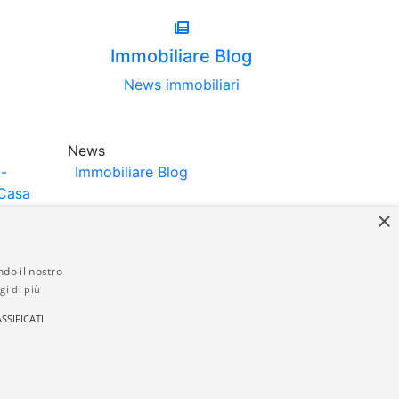
Immobiliare Blog
News immobiliari
News
-
Immobiliare Blog
Casa
×
ndo il nostro
gi di più
struttori. La pubblicazione degli annunci
SSIFICATI
anzia da parte di quest'ultima. immobiliare-
 in materia di privacy e/o di alcun altro