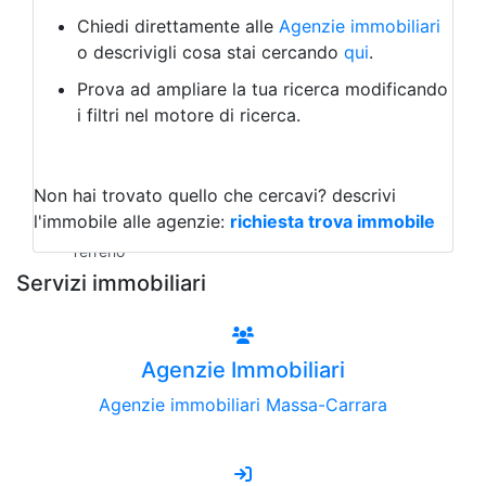
Bed & Breakfast
Albergo
Chiedi direttamente alle
Agenzie immobiliari
Laboratorio Artigianale
o descrivigli cosa stai cercando
qui
.
Negozio/locale commerciale
Prova ad ampliare la tua ricerca modificando
Agriturismo
i filtri nel motore di ricerca.
Magazzini
Capannoni
Uffici
Terreni all'Asta
Non hai trovato quello che cercavi?
descrivi
Qualsiasi
l'immobile alle agenzie:
richiesta trova immobile
Terreno edificabile
Terreno
Servizi immobiliari
Agenzie Immobiliari
Agenzie immobiliari Massa-Carrara