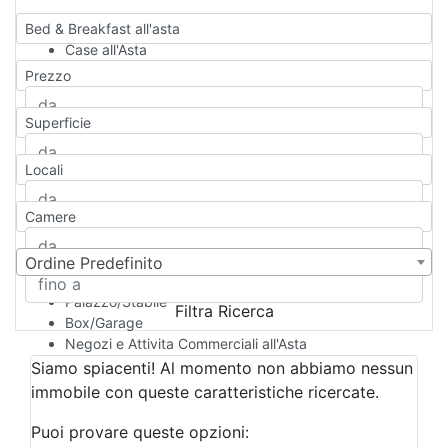
Bed & Breakfast all'asta
Case all'Asta
Qualsiasi
Prezzo
Appartamento
Casa indipendente
Superficie
Casa Semi-indipendente
Attico/Mansarda
Locali
Villa
Villetta a schiera
Camere
Rustico/Casale
Loft/Open space
Camera d'Albergo
Ordine Predefinito
Multiproprietà
Palazzo/Stabile
Filtra Ricerca
Box/Garage
Negozi e Attivita Commerciali all'Asta
Qualsiasi
Siamo spiacenti! Al momento non abbiamo nessun
Attività/Licenza Commerciale
immobile con queste caratteristiche ricercate.
Azienda Agricola
Bar/Ristorante
Puoi provare queste opzioni: