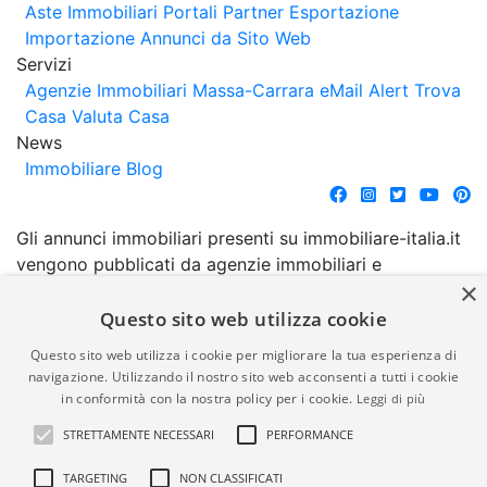
Aste Immobiliari
Portali Partner Esportazione
Importazione Annunci da Sito Web
Servizi
Agenzie Immobiliari Massa-Carrara
eMail Alert
Trova
Casa
Valuta Casa
News
Immobiliare Blog
Gli annunci immobiliari presenti su immobiliare-italia.it
vengono pubblicati da agenzie immobiliari e
×
costruttori. La pubblicazione degli annunci non
comporta l'approvazione o l'avallo da parte di
Questo sito web utilizza cookie
immobiliare-italia.it nè implica alcuna forma di
Questo sito web utilizza i cookie per migliorare la tua esperienza di
garanzia da parte di quest'ultima. immobiliare-italia.it
navigazione. Utilizzando il nostro sito web acconsenti a tutti i cookie
quindi non è responsabile della veridicità, della
in conformità con la nostra policy per i cookie.
Leggi di più
correttezza, della completezza, della normativa in
STRETTAMENTE NECESSARI
PERFORMANCE
materia di privacy e/o di alcun altro aspetto dei
suddetti annunci.
TARGETING
NON CLASSIFICATI