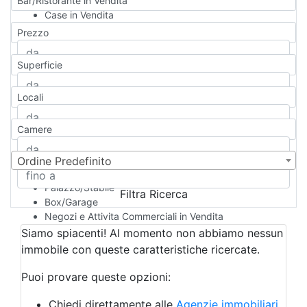
Bar/Ristorante in Vendita
Case in Vendita
Qualsiasi
Prezzo
Appartamento
Casa indipendente
Superficie
Casa Semi-indipendente
Attico/Mansarda
Locali
Villa
Villetta a schiera
Camere
Rustico/Casale
Loft/Open space
Camera d'Albergo
Ordine Predefinito
Multiproprietà
Palazzo/Stabile
Filtra Ricerca
Box/Garage
Negozi e Attivita Commerciali in Vendita
Qualsiasi
Siamo spiacenti! Al momento non abbiamo nessun
Attività/Licenza Commerciale
immobile con queste caratteristiche ricercate.
Azienda Agricola
Bar/Ristorante
Puoi provare queste opzioni:
Bed & Breakfast
Albergo
Chiedi direttamente alle
Agenzie immobiliari