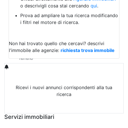
Laboratorio Artigianale
o descrivigli cosa stai cercando
qui
.
Negozio/locale commerciale
Prova ad ampliare la tua ricerca modificando
Agriturismo
i filtri nel motore di ricerca.
Magazzini
Capannoni
Uffici
Terreni in Vendita
Non hai trovato quello che cercavi?
descrivi
Qualsiasi
l'immobile alle agenzie:
richiesta trova immobile
Terreno edificabile
Terreno
Ricevi i nuovi annunci corrispondenti alla tua
ricerca
Attiva Email-Alert
Servizi immobiliari