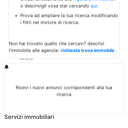
Laboratorio Artigianale
o descrivigli cosa stai cercando
qui
.
Negozio/locale commerciale
Prova ad ampliare la tua ricerca modificando
Agriturismo
i filtri nel motore di ricerca.
Magazzini
Capannoni
Uffici
Terreni in Affitto
Non hai trovato quello che cercavi?
descrivi
Qualsiasi
l'immobile alle agenzie:
richiesta trova immobile
Terreno edificabile
Terreno
Ricevi i nuovi annunci corrispondenti alla tua
ricerca
Attiva Email-Alert
Servizi immobiliari