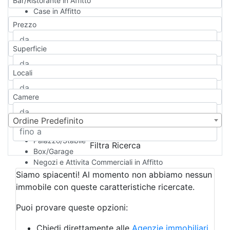
Bar/Ristorante in Affitto
Case in Affitto
Qualsiasi
Prezzo
Appartamento
Casa indipendente
Superficie
Casa Semi-indipendente
Attico/Mansarda
Locali
Villa
Villetta a schiera
Camere
Rustico/Casale
Loft/Open space
Camera d'Albergo
Ordine Predefinito
Multiproprietà
Palazzo/Stabile
Filtra Ricerca
Box/Garage
Negozi e Attivita Commerciali in Affitto
Qualsiasi
Siamo spiacenti! Al momento non abbiamo nessun
Attività/Licenza Commerciale
immobile con queste caratteristiche ricercate.
Azienda Agricola
Bar/Ristorante
Puoi provare queste opzioni:
Bed & Breakfast
Albergo
Chiedi direttamente alle
Agenzie immobiliari