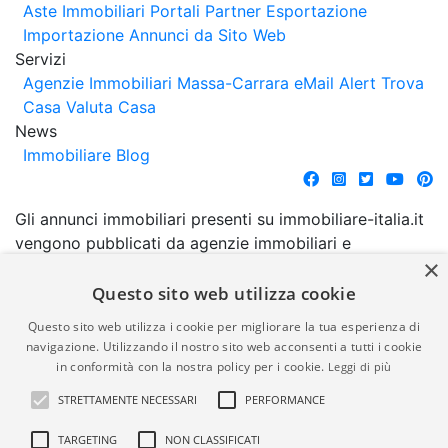
Aste Immobiliari
Portali Partner Esportazione
Importazione Annunci da Sito Web
Servizi
Agenzie Immobiliari Massa-Carrara
eMail Alert
Trova
Casa
Valuta Casa
News
Immobiliare Blog
Gli annunci immobiliari presenti su immobiliare-italia.it
vengono pubblicati da agenzie immobiliari e
×
costruttori. La pubblicazione degli annunci non
comporta l'approvazione o l'avallo da parte di
Questo sito web utilizza cookie
immobiliare-italia.it nè implica alcuna forma di
Questo sito web utilizza i cookie per migliorare la tua esperienza di
garanzia da parte di quest'ultima. immobiliare-italia.it
navigazione. Utilizzando il nostro sito web acconsenti a tutti i cookie
quindi non è responsabile della veridicità, della
in conformità con la nostra policy per i cookie.
Leggi di più
correttezza, della completezza, della normativa in
STRETTAMENTE NECESSARI
PERFORMANCE
materia di privacy e/o di alcun altro aspetto dei
suddetti annunci.
TARGETING
NON CLASSIFICATI