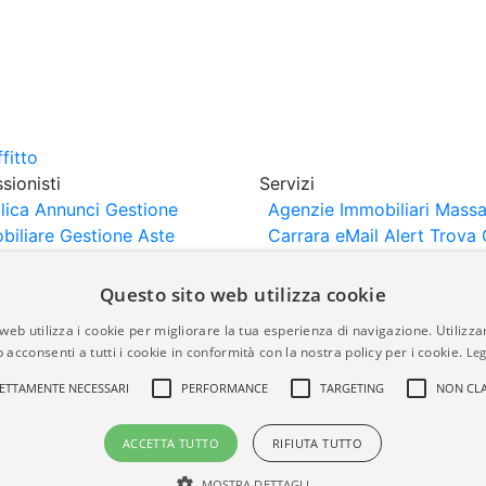
sionisti
Servizi
lica Annunci
Gestione
Agenzie Immobiliari Massa
biliare
Gestione Aste
Carrara
eMail Alert
Trova 
iliari
Portali Partner
Valuta Casa
rtazione
Importazione
Questo sito web utilizza cookie
nci da Sito Web
web utilizza i cookie per migliorare la tua esperienza di navigazione. Utilizza
 acconsenti a tutti i cookie in conformità con la nostra policy per i cookie.
Leg
are-italia.it vengono pubblicati da agenzie immobiliari e co
ETTAMENTE NECESSARI
PERFORMANCE
TARGETING
NON CLA
rte di immobiliare-italia.it nè implica alcuna forma di gar
idicità, della correttezza, della completezza, della normativa
ACCETTA TUTTO
RIFIUTA TUTTO
MOSTRA DETTAGLI