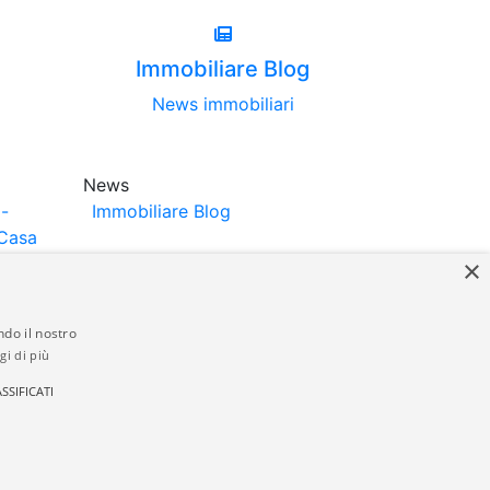
Immobiliare Blog
News immobiliari
News
-
Immobiliare Blog
Casa
×
ndo il nostro
gi di più
struttori. La pubblicazione degli annunci
SSIFICATI
anzia da parte di quest'ultima. immobiliare-
 in materia di privacy e/o di alcun altro