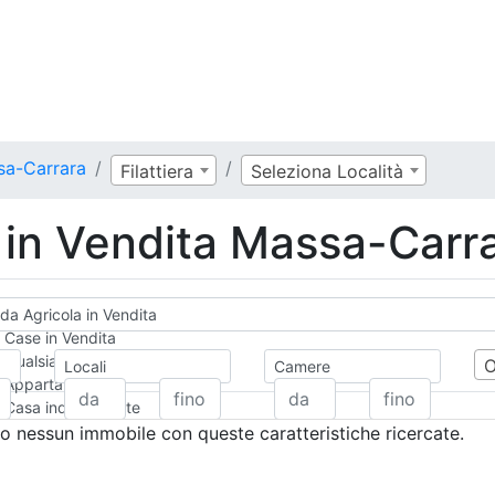
sa-Carrara
Filattiera
Seleziona Località
 in Vendita Massa-Carr
da Agricola in Vendita
Case in Vendita
Qualsiasi
Locali
Camere
Appartamento
Casa indipendente
Casa Semi-indipendente
 nessun immobile con queste caratteristiche ricercate.
Attico/Mansarda
Villa