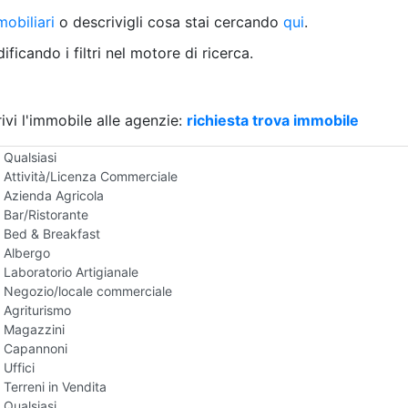
Villetta a schiera
obiliari
o descrivigli cosa stai cercando
qui
.
Rustico/Casale
Loft/Open space
ficando i filtri nel motore di ricerca.
Camera d'Albergo
Multiproprietà
Palazzo/Stabile
ivi l'immobile alle agenzie:
Box/Garage
richiesta trova immobile
Negozi e Attivita Commerciali in Vendita
Qualsiasi
Attività/Licenza Commerciale
Azienda Agricola
Bar/Ristorante
Bed & Breakfast
Albergo
Laboratorio Artigianale
Negozio/locale commerciale
Agriturismo
Magazzini
Capannoni
Uffici
Terreni in Vendita
Qualsiasi