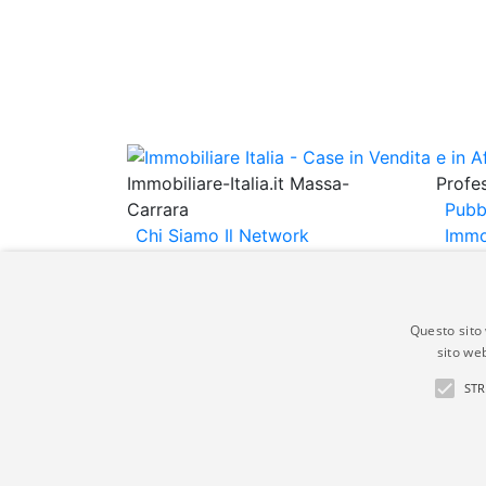
Immobiliare-Italia.it Massa-
Profes
Carrara
Pubb
Chi Siamo
Il Network
Immo
Immobiliare Italia
Informativa
Immob
Privacy
Informativa Cookie
Espo
Contatti
Annu
Questo sito 
sito web
Gli annunci immobiliari presenti su immobili
STR
non comporta l'approvazione o l'avallo da pa
italia.it quindi non è responsabile della ver
aspetto dei suddetti annunci.