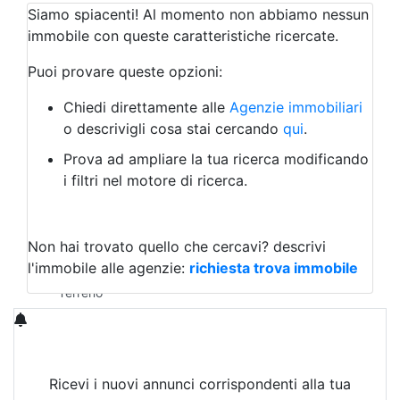
Qualsiasi
Siamo spiacenti! Al momento non abbiamo nessun
Attività/Licenza Commerciale
immobile con queste caratteristiche ricercate.
Azienda Agricola
Bar/Ristorante
Puoi provare queste opzioni:
Bed & Breakfast
Albergo
Chiedi direttamente alle
Agenzie immobiliari
Laboratorio Artigianale
o descrivigli cosa stai cercando
qui
.
Negozio/locale commerciale
Prova ad ampliare la tua ricerca modificando
Agriturismo
i filtri nel motore di ricerca.
Magazzini
Capannoni
Uffici
Terreni in Affitto
Non hai trovato quello che cercavi?
descrivi
Qualsiasi
l'immobile alle agenzie:
richiesta trova immobile
Terreno edificabile
Terreno
Ricevi i nuovi annunci corrispondenti alla tua