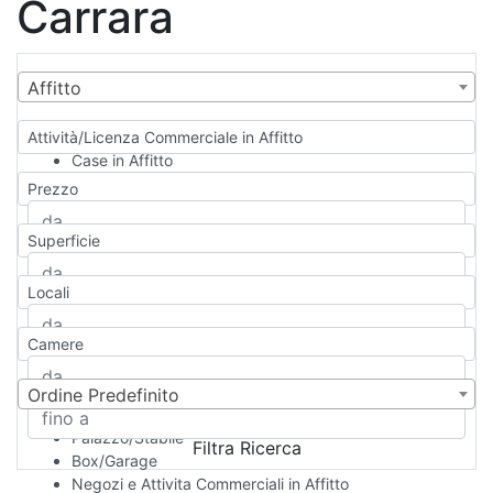
Carrara
Affitto
Attività/Licenza Commerciale in Affitto
Case in Affitto
Qualsiasi
Prezzo
Appartamento
Casa indipendente
Superficie
Casa Semi-indipendente
Attico/Mansarda
Locali
Villa
Villetta a schiera
Camere
Rustico/Casale
Loft/Open space
Camera d'Albergo
Ordine Predefinito
Multiproprietà
Palazzo/Stabile
Filtra Ricerca
Box/Garage
Negozi e Attivita Commerciali in Affitto