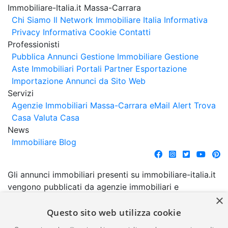
Immobiliare-Italia.it Massa-Carrara
Chi Siamo
Il Network Immobiliare Italia
Informativa
Privacy
Informativa Cookie
Contatti
Professionisti
Pubblica Annunci
Gestione Immobiliare
Gestione
Aste Immobiliari
Portali Partner Esportazione
Importazione Annunci da Sito Web
Servizi
Agenzie Immobiliari Massa-Carrara
eMail Alert
Trova
Casa
Valuta Casa
News
Immobiliare Blog
Gli annunci immobiliari presenti su immobiliare-italia.it
vengono pubblicati da agenzie immobiliari e
×
costruttori. La pubblicazione degli annunci non
comporta l'approvazione o l'avallo da parte di
Questo sito web utilizza cookie
immobiliare-italia.it nè implica alcuna forma di