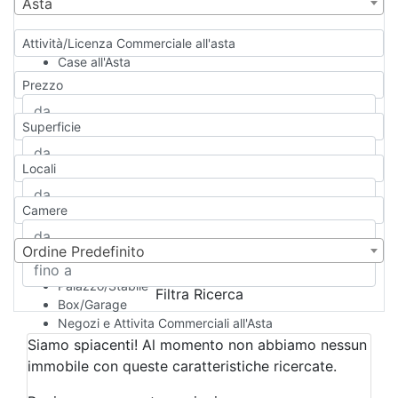
Asta
Attività/Licenza Commerciale all'asta
Case all'Asta
Qualsiasi
Prezzo
Appartamento
Casa indipendente
Superficie
Casa Semi-indipendente
Attico/Mansarda
Locali
Villa
Villetta a schiera
Camere
Rustico/Casale
Loft/Open space
Camera d'Albergo
Ordine Predefinito
Multiproprietà
Palazzo/Stabile
Filtra Ricerca
Box/Garage
Negozi e Attivita Commerciali all'Asta
Qualsiasi
Siamo spiacenti! Al momento non abbiamo nessun
Attività/Licenza Commerciale
immobile con queste caratteristiche ricercate.
Azienda Agricola
Bar/Ristorante