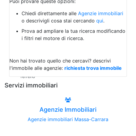
Puoi provare queste opzioni:
Bed & Breakfast
Albergo
Chiedi direttamente alle
Agenzie immobiliari
Laboratorio Artigianale
o descrivigli cosa stai cercando
qui
.
Negozio/locale commerciale
Prova ad ampliare la tua ricerca modificando
Agriturismo
i filtri nel motore di ricerca.
Magazzini
Capannoni
Uffici
Terreni all'Asta
Non hai trovato quello che cercavi?
descrivi
Qualsiasi
l'immobile alle agenzie:
richiesta trova immobile
Terreno edificabile
Terreno
Servizi immobiliari
Agenzie Immobiliari
Agenzie immobiliari Massa-Carrara