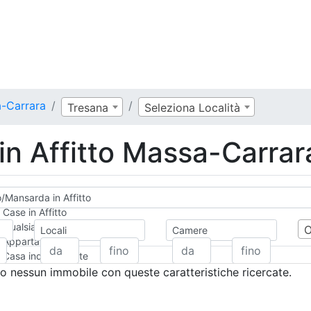
a-Carrara
Tresana
Seleziona Località
in Affitto Massa-Carrar
o/Mansarda in Affitto
Case in Affitto
Qualsiasi
Locali
Camere
Appartamento
Casa indipendente
Casa Semi-indipendente
 nessun immobile con queste caratteristiche ricercate.
Attico/Mansarda
Villa