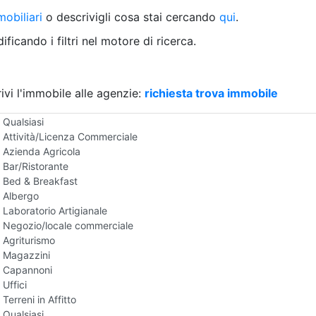
Villetta a schiera
obiliari
o descrivigli cosa stai cercando
qui
.
Rustico/Casale
Loft/Open space
ficando i filtri nel motore di ricerca.
Camera d'Albergo
Multiproprietà
Palazzo/Stabile
ivi l'immobile alle agenzie:
Box/Garage
richiesta trova immobile
Negozi e Attivita Commerciali in Affitto
Qualsiasi
Attività/Licenza Commerciale
Azienda Agricola
Bar/Ristorante
Bed & Breakfast
Albergo
Laboratorio Artigianale
Negozio/locale commerciale
Agriturismo
Magazzini
Capannoni
Uffici
Terreni in Affitto
Qualsiasi