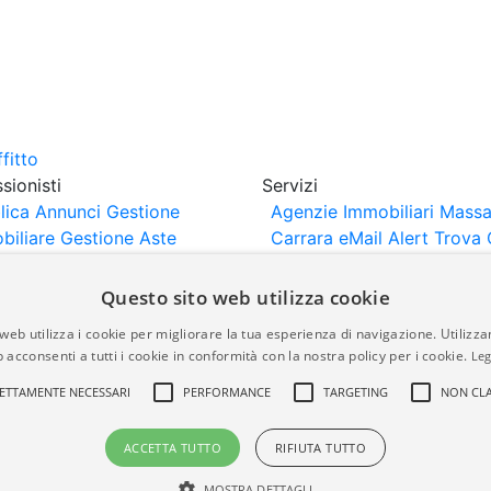
sionisti
Servizi
lica Annunci
Gestione
Agenzie Immobiliari Massa
biliare
Gestione Aste
Carrara
eMail Alert
Trova 
iliari
Portali Partner
Valuta Casa
rtazione
Importazione
Questo sito web utilizza cookie
nci da Sito Web
web utilizza i cookie per migliorare la tua esperienza di navigazione. Utilizza
 acconsenti a tutti i cookie in conformità con la nostra policy per i cookie.
Leg
are-italia.it vengono pubblicati da agenzie immobiliari e co
ETTAMENTE NECESSARI
PERFORMANCE
TARGETING
NON CLA
rte di immobiliare-italia.it nè implica alcuna forma di gar
idicità, della correttezza, della completezza, della normativa
ACCETTA TUTTO
RIFIUTA TUTTO
MOSTRA DETTAGLI