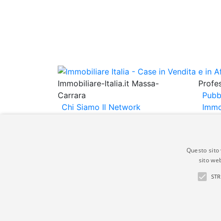
Immobiliare-Italia.it Massa-
Profes
Carrara
Pubb
Chi Siamo
Il Network
Immo
Immobiliare Italia
Informativa
Immob
Privacy
Informativa Cookie
Espo
Contatti
Annu
Questo sito 
sito web
Gli annunci immobiliari presenti su immobili
STR
non comporta l'approvazione o l'avallo da pa
italia.it quindi non è responsabile della ver
aspetto dei suddetti annunci.