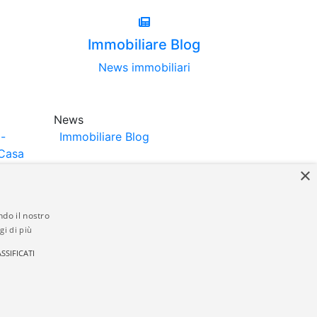
Immobiliare Blog
News immobiliari
News
-
Immobiliare Blog
Casa
×
ndo il nostro
gi di più
struttori. La pubblicazione degli annunci
SSIFICATI
anzia da parte di quest'ultima. immobiliare-
 in materia di privacy e/o di alcun altro