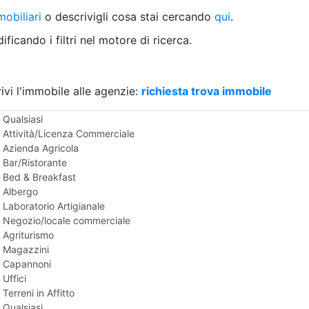
Villetta a schiera
obiliari
o descrivigli cosa stai cercando
qui
.
Rustico/Casale
Loft/Open space
ficando i filtri nel motore di ricerca.
Camera d'Albergo
Multiproprietà
Palazzo/Stabile
ivi l'immobile alle agenzie:
Box/Garage
richiesta trova immobile
Negozi e Attivita Commerciali in Affitto
Qualsiasi
Attività/Licenza Commerciale
Azienda Agricola
Bar/Ristorante
Bed & Breakfast
Albergo
Laboratorio Artigianale
Negozio/locale commerciale
Agriturismo
Magazzini
Capannoni
Uffici
Terreni in Affitto
Qualsiasi