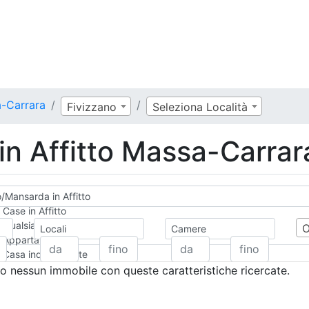
a-Carrara
Fivizzano
Seleziona Località
in Affitto Massa-Carrar
o/Mansarda in Affitto
Case in Affitto
Qualsiasi
Locali
Camere
Appartamento
Casa indipendente
Casa Semi-indipendente
 nessun immobile con queste caratteristiche ricercate.
Attico/Mansarda
Villa