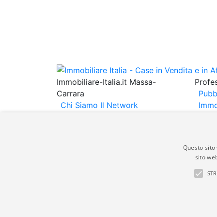
Immobiliare-Italia.it Massa-
Profes
Carrara
Pubb
Chi Siamo
Il Network
Immo
Immobiliare Italia
Informativa
Immob
Privacy
Informativa Cookie
Espo
Contatti
Annu
Questo sito 
sito web
Gli annunci immobiliari presenti su immobili
STR
non comporta l'approvazione o l'avallo da pa
italia.it quindi non è responsabile della ver
aspetto dei suddetti annunci.