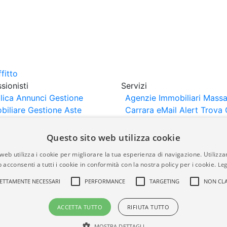
sionisti
Servizi
lica Annunci
Gestione
Agenzie Immobiliari Massa
biliare
Gestione Aste
Carrara
eMail Alert
Trova 
iliari
Portali Partner
Valuta Casa
rtazione
Importazione
Questo sito web utilizza cookie
nci da Sito Web
web utilizza i cookie per migliorare la tua esperienza di navigazione. Utilizza
 acconsenti a tutti i cookie in conformità con la nostra policy per i cookie.
Leg
are-italia.it vengono pubblicati da agenzie immobiliari e co
ETTAMENTE NECESSARI
PERFORMANCE
TARGETING
NON CLA
rte di immobiliare-italia.it nè implica alcuna forma di gar
idicità, della correttezza, della completezza, della normativa
ACCETTA TUTTO
RIFIUTA TUTTO
MOSTRA DETTAGLI