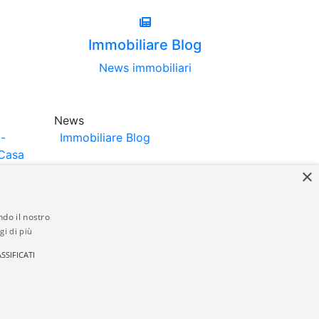
Immobiliare Blog
News immobiliari
News
-
Immobiliare Blog
Casa
×
ndo il nostro
gi di più
struttori. La pubblicazione degli annunci
SSIFICATI
anzia da parte di quest'ultima. immobiliare-
 in materia di privacy e/o di alcun altro