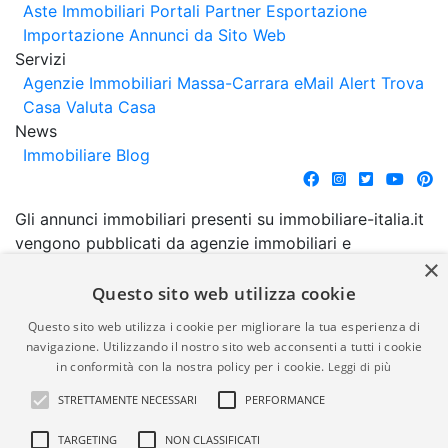
Aste Immobiliari
Portali Partner Esportazione
Importazione Annunci da Sito Web
Servizi
Agenzie Immobiliari Massa-Carrara
eMail Alert
Trova
Casa
Valuta Casa
News
Immobiliare Blog
Gli annunci immobiliari presenti su immobiliare-italia.it
vengono pubblicati da agenzie immobiliari e
×
costruttori. La pubblicazione degli annunci non
comporta l'approvazione o l'avallo da parte di
Questo sito web utilizza cookie
immobiliare-italia.it nè implica alcuna forma di
Questo sito web utilizza i cookie per migliorare la tua esperienza di
garanzia da parte di quest'ultima. immobiliare-italia.it
navigazione. Utilizzando il nostro sito web acconsenti a tutti i cookie
quindi non è responsabile della veridicità, della
in conformità con la nostra policy per i cookie.
Leggi di più
correttezza, della completezza, della normativa in
STRETTAMENTE NECESSARI
PERFORMANCE
materia di privacy e/o di alcun altro aspetto dei
suddetti annunci.
TARGETING
NON CLASSIFICATI