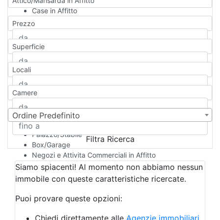
Attico/Mansarda in Affitto
Case in Affitto
Qualsiasi
Prezzo
Appartamento
Casa indipendente
Superficie
Casa Semi-indipendente
Attico/Mansarda
Locali
Villa
Villetta a schiera
Camere
Rustico/Casale
Loft/Open space
Camera d'Albergo
Ordine Predefinito
Multiproprietà
Palazzo/Stabile
Filtra Ricerca
Box/Garage
Negozi e Attivita Commerciali in Affitto
Qualsiasi
Siamo spiacenti! Al momento non abbiamo nessun
Attività/Licenza Commerciale
immobile con queste caratteristiche ricercate.
Azienda Agricola
Bar/Ristorante
Puoi provare queste opzioni:
Bed & Breakfast
Albergo
Chiedi direttamente alle
Agenzie immobiliari