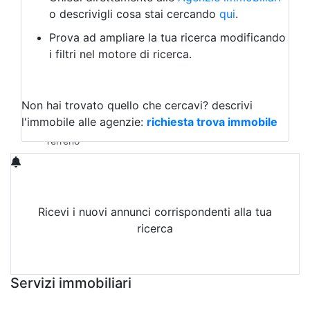
Laboratorio Artigianale
o descrivigli cosa stai cercando
qui
.
Negozio/locale commerciale
Prova ad ampliare la tua ricerca modificando
Agriturismo
i filtri nel motore di ricerca.
Magazzini
Capannoni
Uffici
Terreni in Affitto
Non hai trovato quello che cercavi?
descrivi
Qualsiasi
l'immobile alle agenzie:
richiesta trova immobile
Terreno edificabile
Terreno
Ricevi i nuovi annunci corrispondenti alla tua
ricerca
Attiva Email-Alert
Servizi immobiliari