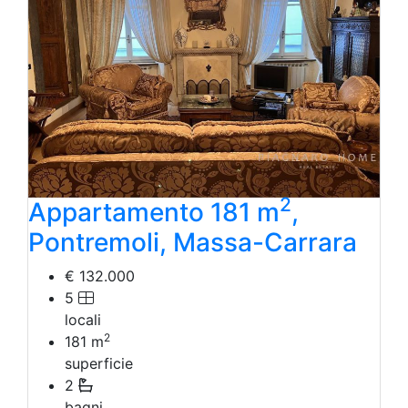
2
Appartamento 181 m
,
Pontremoli, Massa-Carrara
€ 132.000
5
locali
2
181
m
superficie
2
bagni