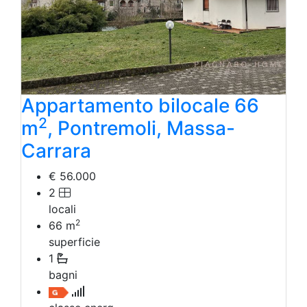
Appartamento bilocale 66
2
m
, Pontremoli, Massa-
Carrara
€ 56.000
2
locali
2
66
m
superficie
1
bagni