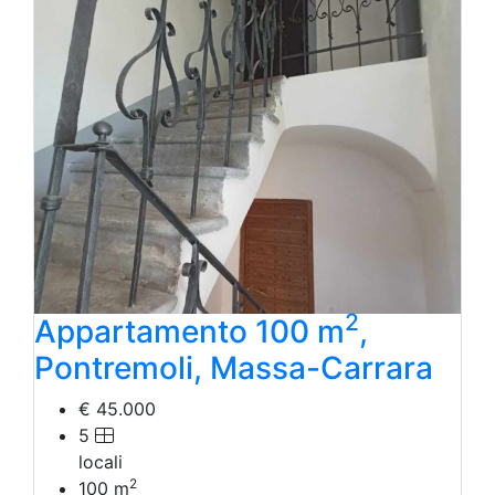
Laboratorio Artigianale
Negozio/locale commerciale
Agriturismo
Magazzini
Capannoni
Uffici
Terreni in Vendita
Qualsiasi
Terreno edificabile
Terreno
2
Appartamento 100 m
,
Pontremoli, Massa-Carrara
€ 45.000
5
locali
2
100
m