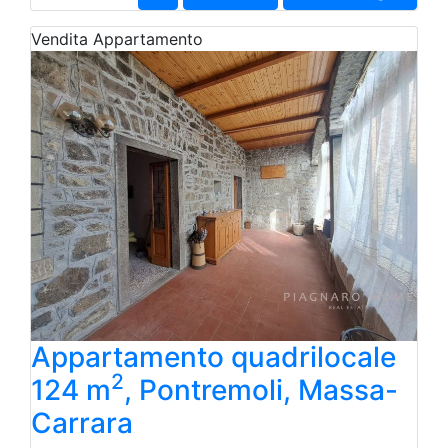
Vendita
Appartamento
Appartamento quadrilocale
2
124 m
, Pontremoli, Massa-
Carrara