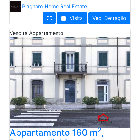
Piagnaro Home Real Estate
Visita
Vedi Dettaglio
Vendita
Appartamento
2
Appartamento 160 m
,