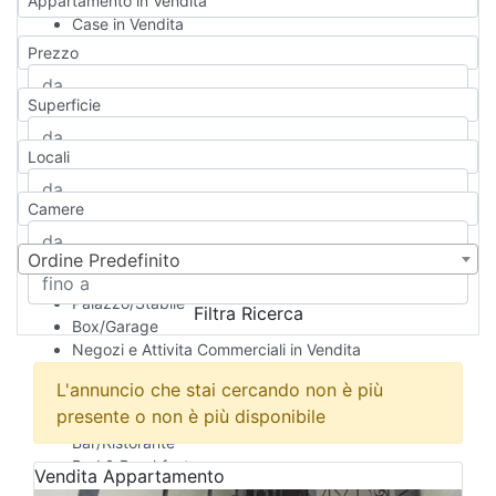
Appartamento in Vendita
Case in Vendita
Qualsiasi
Prezzo
Appartamento
Casa indipendente
Superficie
Casa Semi-indipendente
Attico/Mansarda
Locali
Villa
Villetta a schiera
Camere
Rustico/Casale
Loft/Open space
Camera d'Albergo
Ordine Predefinito
Multiproprietà
Palazzo/Stabile
Filtra Ricerca
Box/Garage
Negozi e Attivita Commerciali in Vendita
Qualsiasi
L'annuncio che stai cercando non è più
Attività/Licenza Commerciale
presente o non è più disponibile
Azienda Agricola
Bar/Ristorante
Bed & Breakfast
Vendita
Appartamento
Albergo