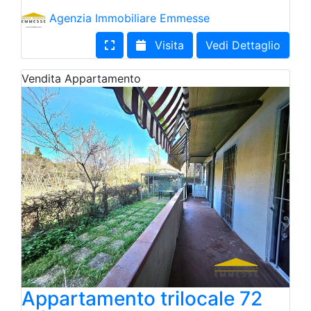
Agenzia Immobiliare Emmesse
Visita
Vedi Dettaglio
Vendita
Appartamento
Appartamento trilocale 72