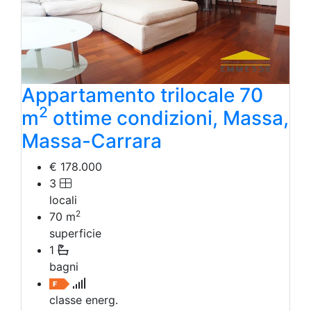
Appartamento trilocale 70
2
m
ottime condizioni, Massa,
Massa-Carrara
€ 178.000
3
locali
2
70
m
superficie
1
bagni
classe energ.