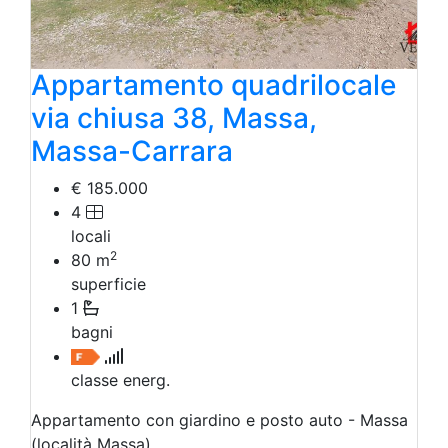
Appartamento quadrilocale
via chiusa 38, Massa,
Massa-Carrara
€ 185.000
4
locali
2
80
m
superficie
1
bagni
classe energ.
Appartamento con giardino e posto auto - Massa
(località Massa)