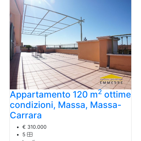
Laboratorio Artigianale
Negozio/locale commerciale
Agriturismo
Magazzini
Capannoni
Uffici
Terreni in Vendita
Qualsiasi
Terreno edificabile
Terreno
2
Appartamento 120 m
ottime
condizioni, Massa, Massa-
Carrara
€ 310.000
5