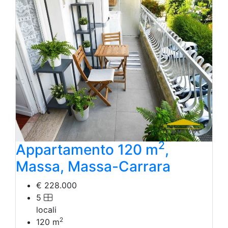
2
Appartamento 120 m
,
Massa, Massa-Carrara
€ 228.000
5
locali
2
120
m