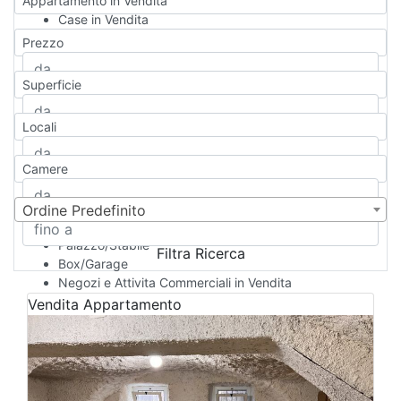
Appartamento in Vendita
Case in Vendita
Qualsiasi
Prezzo
Appartamento
Casa indipendente
Superficie
Casa Semi-indipendente
Attico/Mansarda
Locali
Villa
Villetta a schiera
Camere
Rustico/Casale
Loft/Open space
Camera d'Albergo
Ordine Predefinito
Multiproprietà
Palazzo/Stabile
Filtra Ricerca
Box/Garage
Negozi e Attivita Commerciali in Vendita
Qualsiasi
Vendita
Appartamento
Attività/Licenza Commerciale
Azienda Agricola
Bar/Ristorante
Bed & Breakfast
Albergo