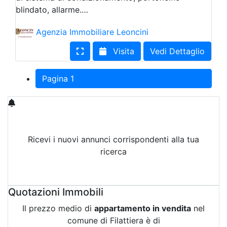
blindato, allarme.…
Agenzia Immobiliare Leoncini
Visita
Vedi Dettaglio
Pagina 1
Ricevi i nuovi annunci corrispondenti alla tua
ricerca
Attiva Email-Alert
Quotazioni Immobili
Il prezzo medio di
appartamento in vendita
nel
comune di Filattiera è di