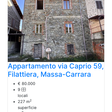
Appartamento via Caprio 59,
Filattiera, Massa-Carrara
€ 80.000
9
locali
2
227
m
superficie