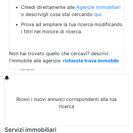
Bed & Breakfast
Albergo
Chiedi direttamente alle
Agenzie immobiliari
Laboratorio Artigianale
o descrivigli cosa stai cercando
qui
.
Negozio/locale commerciale
Prova ad ampliare la tua ricerca modificando
Agriturismo
i filtri nel motore di ricerca.
Magazzini
Capannoni
Uffici
Terreni in Vendita
Non hai trovato quello che cercavi?
descrivi
Qualsiasi
l'immobile alle agenzie:
richiesta trova immobile
Terreno edificabile
Terreno
Ricevi i nuovi annunci corrispondenti alla tua
ricerca
Attiva Email-Alert
Servizi immobiliari