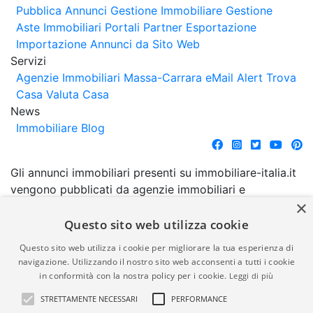
Pubblica Annunci
Gestione Immobiliare
Gestione
Aste Immobiliari
Portali Partner Esportazione
Importazione Annunci da Sito Web
Servizi
Agenzie Immobiliari Massa-Carrara
eMail Alert
Trova
Casa
Valuta Casa
News
Immobiliare Blog
Gli annunci immobiliari presenti su immobiliare-italia.it
vengono pubblicati da agenzie immobiliari e
×
costruttori. La pubblicazione degli annunci non
comporta l'approvazione o l'avallo da parte di
Questo sito web utilizza cookie
immobiliare-italia.it nè implica alcuna forma di
Questo sito web utilizza i cookie per migliorare la tua esperienza di
garanzia da parte di quest'ultima. immobiliare-italia.it
navigazione. Utilizzando il nostro sito web acconsenti a tutti i cookie
quindi non è responsabile della veridicità, della
in conformità con la nostra policy per i cookie.
Leggi di più
correttezza, della completezza, della normativa in
STRETTAMENTE NECESSARI
PERFORMANCE
materia di privacy e/o di alcun altro aspetto dei