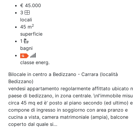
Villetta a schiera
€ 45.000
Rustico/Casale
3
Loft/Open space
locali
Camera d'Albergo
2
Multiproprietà
45
m
Palazzo/Stabile
superficie
Box/Garage
1
Negozi e Attivita Commerciali in Vendita
bagni
Qualsiasi
Attività/Licenza Commerciale
classe energ.
Azienda Agricola
Bar/Ristorante
Bilocale in centro a Bedizzano - Carrara (località
Bed & Breakfast
Bedizzano)
Albergo
vendesi appartamento regolarmente affittato ubicato n
Laboratorio Artigianale
Negozio/locale commerciale
paese di bedizzano, in zona centrale. \nl'immobile misu
Agriturismo
circa 45 mq ed è' posto al piano secondo (ed ultimo) e
Magazzini
compone di ingresso in soggiorno con area pranzo e
Capannoni
cucina a vista, camera matrimoniale (ampia), balcone
Uffici
coperto dal quale si…
Terreni in Vendita
Qualsiasi