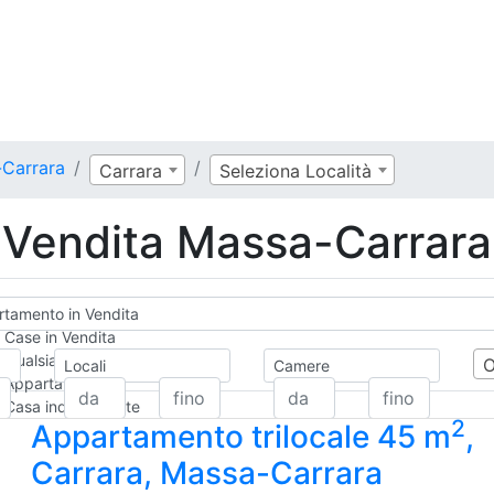
-Carrara
Carrara
Seleziona Località
Vendita Massa-Carrara,
tamento in Vendita
Case in Vendita
Qualsiasi
Locali
Camere
Appartamento
Casa indipendente
2
Appartamento trilocale 45 m
,
Casa Semi-indipendente
Attico/Mansarda
Carrara, Massa-Carrara
Villa