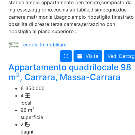
storico,ampio appartamento ben tenuto,composto da
ingresso,soggiorno,cucina abitabile,disimpegno,due
camere matrimoniali,bagno,ampio ripostiglio finestrato
possilità di creare terza camera,terrazzino con
ripostiglio.al piano superiore…
Tendola Immobiliare
Visita
Vedi Dettag
Appartamento quadrilocale 98
2
m
, Carrara, Massa-Carrara
€ 350.000
4
locali
2
98
m
superficie
2
bagni