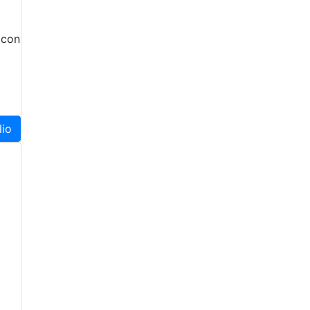
 con
lio