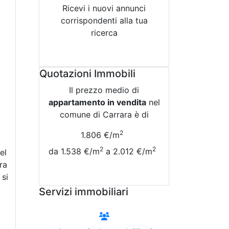
Ricevi i nuovi annunci
corrispondenti alla tua
ricerca
Attiva Email-Alert
Quotazioni Immobili
Il prezzo medio di
appartamento in vendita
nel
comune di Carrara è di
2
1.806 €/m
2
2
da 1.538 €/m
a 2.012 €/m
el
ra
Vedi Tutte le Quotazioni
 si
Servizi immobiliari