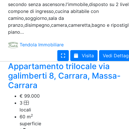
secondo senza ascensore.l'immobile,disposto su 2 livell
compone di ingresso,cucina abitabile con
camino,soggiorno,sala da
pranzo,disimpegno,camera,cameretta,bagno e ripostigli
piano…
Tendola Immobiliare
Visita
Vedi Dettag
Appartamento trilocale via
galimberti 8, Carrara, Massa-
Carrara
€ 99.000
3
locali
2
60
m
superficie