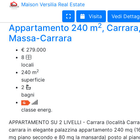
Maison Versilia Real Estate
Terreno edificabile
Terreno
Visita
Vedi Dettag
2
Appartamento 240 m
, Carrara
Massa-Carrara
€ 279.000
8
locali
2
240
m
superficie
2
bagni
classe energ.
APPARTAMENTO SU 2 LIVELLI - Carrara (località Carra
carrara in elegante palazzina appartamento 240 mq (1
mq piano secondo e 80 mq la mansarda) posto al pian