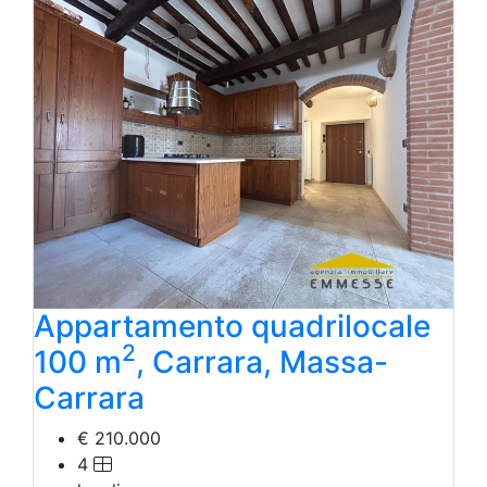
Laboratorio Artigianale
Negozio/locale commerciale
Agriturismo
Magazzini
Capannoni
Uffici
Terreni in Vendita
Qualsiasi
Terreno edificabile
Terreno
Appartamento quadrilocale
2
100 m
, Carrara, Massa-
Carrara
€ 210.000
4