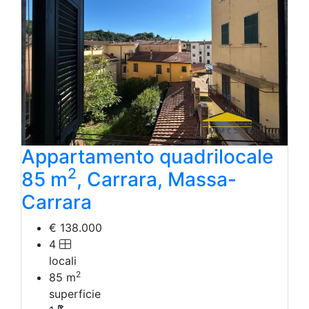
Appartamento quadrilocale
2
85 m
, Carrara, Massa-
Carrara
€ 138.000
4
locali
2
85
m
superficie