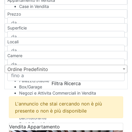
Appartamento in Vendita
Case in Vendita
Qualsiasi
Prezzo
Appartamento
Casa indipendente
Superficie
Casa Semi-indipendente
Attico/Mansarda
Locali
Villa
Villetta a schiera
Camere
Rustico/Casale
Loft/Open space
Camera d'Albergo
Ordine Predefinito
Multiproprietà
Palazzo/Stabile
Filtra Ricerca
Box/Garage
Negozi e Attivita Commerciali in Vendita
Qualsiasi
L'annuncio che stai cercando non è più
Attività/Licenza Commerciale
presente o non è più disponibile
Azienda Agricola
Bar/Ristorante
Bed & Breakfast
Vendita
Appartamento
Albergo