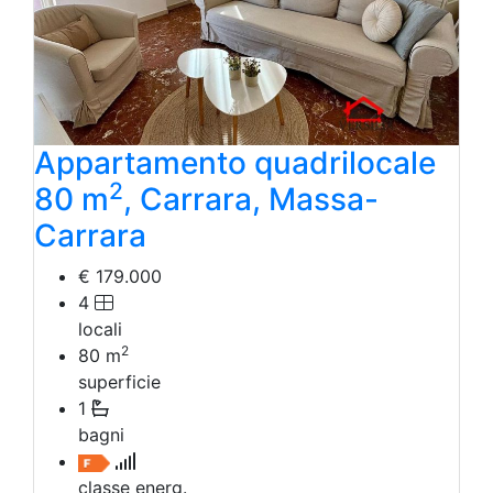
Appartamento quadrilocale
2
80 m
, Carrara, Massa-
Carrara
€ 179.000
4
locali
2
80
m
superficie
1
bagni
classe energ.