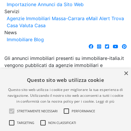
Importazione Annunci da Sito Web
Servizi
Agenzie Immobiliari Massa-Carrara
eMail Alert
Trova
Casa
Valuta Casa
News
Immobiliare Blog
Gli annunci immobiliari presenti su immobiliare-italia.it
vengono pubblicati da agenzie immobiliari e
×
costruttori. La pubblicazione degli annunci non
comporta l'approvazione o l'avallo da parte di
Questo sito web utilizza cookie
immobiliare-italia.it nè implica alcuna forma di
Questo sito web utilizza i cookie per migliorare la tua esperienza di
garanzia da parte di quest'ultima. immobiliare-italia.it
navigazione. Utilizzando il nostro sito web acconsenti a tutti i cookie
quindi non è responsabile della veridicità, della
in conformità con la nostra policy per i cookie.
Leggi di più
correttezza, della completezza, della normativa in
STRETTAMENTE NECESSARI
PERFORMANCE
materia di privacy e/o di alcun altro aspetto dei
suddetti annunci.
TARGETING
NON CLASSIFICATI