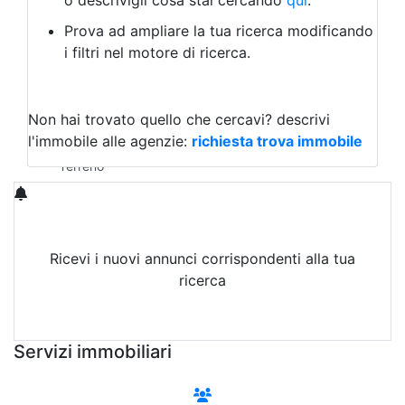
o descrivigli cosa stai cercando
qui
.
Negozio/locale commerciale
Prova ad ampliare la tua ricerca modificando
Agriturismo
i filtri nel motore di ricerca.
Magazzini
Capannoni
Uffici
Terreni in Vendita
Non hai trovato quello che cercavi?
descrivi
Qualsiasi
l'immobile alle agenzie:
richiesta trova immobile
Terreno edificabile
Terreno
Ricevi i nuovi annunci corrispondenti alla tua
ricerca
Attiva Email-Alert
Servizi immobiliari