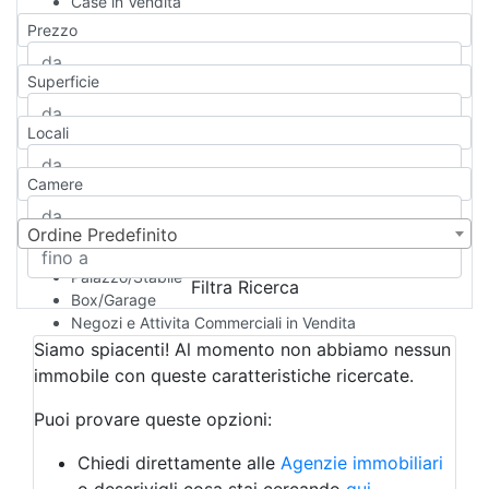
Case in Vendita
Qualsiasi
Prezzo
Appartamento
Casa indipendente
Superficie
Casa Semi-indipendente
Attico/Mansarda
Locali
Villa
Villetta a schiera
Camere
Rustico/Casale
Loft/Open space
Camera d'Albergo
Ordine Predefinito
Multiproprietà
Palazzo/Stabile
Filtra Ricerca
Box/Garage
Negozi e Attivita Commerciali in Vendita
Qualsiasi
Siamo spiacenti! Al momento non abbiamo nessun
Attività/Licenza Commerciale
immobile con queste caratteristiche ricercate.
Azienda Agricola
Bar/Ristorante
Puoi provare queste opzioni:
Bed & Breakfast
Albergo
Chiedi direttamente alle
Agenzie immobiliari
Laboratorio Artigianale