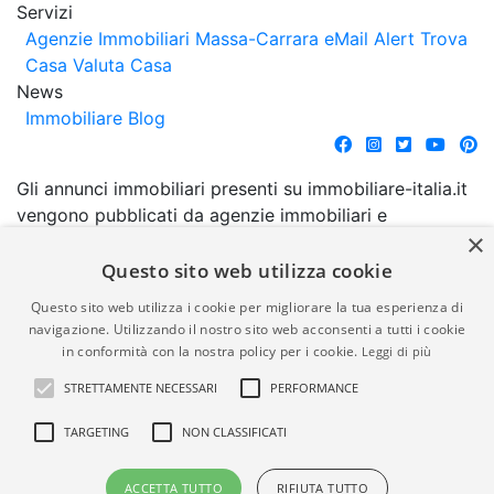
Servizi
Agenzie Immobiliari Massa-Carrara
eMail Alert
Trova
Casa
Valuta Casa
News
Immobiliare Blog
Gli annunci immobiliari presenti su immobiliare-italia.it
vengono pubblicati da agenzie immobiliari e
×
costruttori. La pubblicazione degli annunci non
comporta l'approvazione o l'avallo da parte di
Questo sito web utilizza cookie
immobiliare-italia.it nè implica alcuna forma di
Questo sito web utilizza i cookie per migliorare la tua esperienza di
garanzia da parte di quest'ultima. immobiliare-italia.it
navigazione. Utilizzando il nostro sito web acconsenti a tutti i cookie
quindi non è responsabile della veridicità, della
in conformità con la nostra policy per i cookie.
Leggi di più
correttezza, della completezza, della normativa in
STRETTAMENTE NECESSARI
PERFORMANCE
materia di privacy e/o di alcun altro aspetto dei
suddetti annunci.
TARGETING
NON CLASSIFICATI
© Copyright 2007 - 2026
Powered by
ACCETTA TUTTO
RIFIUTA TUTTO