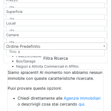
Appartamento
Casa indipendente
Superficie
Casa Semi-indipendente
Attico/Mansarda
Locali
Villa
Villetta a schiera
Camere
Rustico/Casale
Loft/Open space
Camera d'Albergo
Ordine Predefinito
Multiproprietà
Palazzo/Stabile
Filtra Ricerca
Box/Garage
Negozi e Attivita Commerciali in Affitto
Qualsiasi
Siamo spiacenti! Al momento non abbiamo nessun
Attività/Licenza Commerciale
immobile con queste caratteristiche ricercate.
Azienda Agricola
Bar/Ristorante
Puoi provare queste opzioni:
Bed & Breakfast
Albergo
Chiedi direttamente alle
Agenzie immobiliari
Laboratorio Artigianale
o descrivigli cosa stai cercando
qui
.
Negozio/locale commerciale