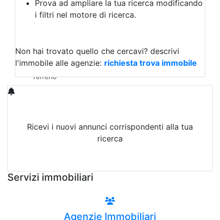
Prova ad ampliare la tua ricerca modificando
Agriturismo
i filtri nel motore di ricerca.
Magazzini
Capannoni
Uffici
Terreni in Affitto
Non hai trovato quello che cercavi?
descrivi
Qualsiasi
l'immobile alle agenzie:
richiesta trova immobile
Terreno edificabile
Terreno
Ricevi i nuovi annunci corrispondenti alla tua
ricerca
Attiva Email-Alert
Servizi immobiliari
Agenzie Immobiliari