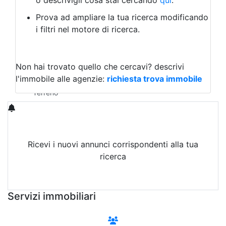
o descrivigli cosa stai cercando
qui
.
Negozio/locale commerciale
Prova ad ampliare la tua ricerca modificando
Agriturismo
i filtri nel motore di ricerca.
Magazzini
Capannoni
Uffici
Terreni in Affitto
Non hai trovato quello che cercavi?
descrivi
Qualsiasi
l'immobile alle agenzie:
richiesta trova immobile
Terreno edificabile
Terreno
Ricevi i nuovi annunci corrispondenti alla tua
ricerca
Attiva Email-Alert
Servizi immobiliari