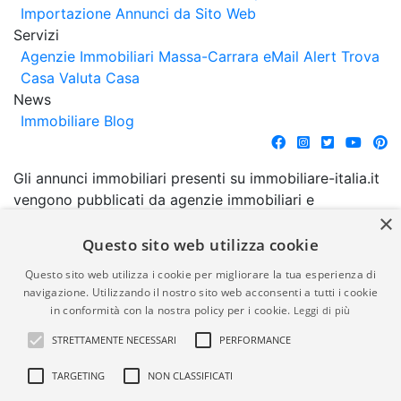
Importazione Annunci da Sito Web
Servizi
Agenzie Immobiliari Massa-Carrara
eMail Alert
Trova
Casa
Valuta Casa
News
Immobiliare Blog
Gli annunci immobiliari presenti su immobiliare-italia.it
vengono pubblicati da agenzie immobiliari e
×
costruttori. La pubblicazione degli annunci non
comporta l'approvazione o l'avallo da parte di
Questo sito web utilizza cookie
immobiliare-italia.it nè implica alcuna forma di
Questo sito web utilizza i cookie per migliorare la tua esperienza di
garanzia da parte di quest'ultima. immobiliare-italia.it
navigazione. Utilizzando il nostro sito web acconsenti a tutti i cookie
quindi non è responsabile della veridicità, della
in conformità con la nostra policy per i cookie.
Leggi di più
correttezza, della completezza, della normativa in
STRETTAMENTE NECESSARI
PERFORMANCE
materia di privacy e/o di alcun altro aspetto dei
suddetti annunci.
TARGETING
NON CLASSIFICATI