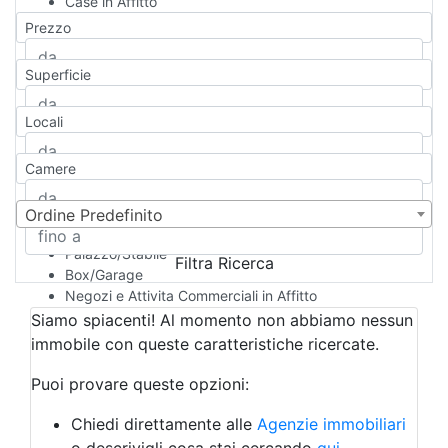
Case in Affitto
Qualsiasi
Prezzo
Appartamento
Casa indipendente
Superficie
Casa Semi-indipendente
Attico/Mansarda
Locali
Villa
Villetta a schiera
Camere
Rustico/Casale
Loft/Open space
Camera d'Albergo
Ordine Predefinito
Multiproprietà
Palazzo/Stabile
Filtra Ricerca
Box/Garage
Negozi e Attivita Commerciali in Affitto
Qualsiasi
Siamo spiacenti! Al momento non abbiamo nessun
Attività/Licenza Commerciale
immobile con queste caratteristiche ricercate.
Azienda Agricola
Bar/Ristorante
Puoi provare queste opzioni:
Bed & Breakfast
Albergo
Chiedi direttamente alle
Agenzie immobiliari
Laboratorio Artigianale