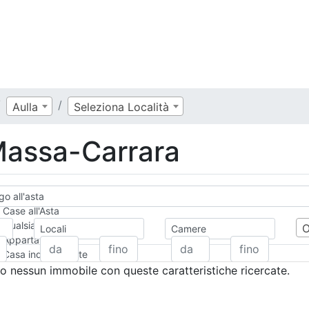
Aulla
Seleziona Località
 Massa-Carrara
go all'asta
Case all'Asta
Qualsiasi
Locali
Camere
Appartamento
Casa indipendente
Casa Semi-indipendente
 nessun immobile con queste caratteristiche ricercate.
Attico/Mansarda
Villa