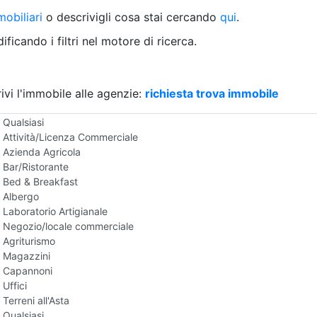
Villetta a schiera
obiliari
o descrivigli cosa stai cercando
qui
.
Rustico/Casale
Loft/Open space
ficando i filtri nel motore di ricerca.
Camera d'Albergo
Multiproprietà
Palazzo/Stabile
ivi l'immobile alle agenzie:
Box/Garage
richiesta trova immobile
Negozi e Attivita Commerciali all'Asta
Qualsiasi
Attività/Licenza Commerciale
Azienda Agricola
Bar/Ristorante
Bed & Breakfast
Albergo
Laboratorio Artigianale
Negozio/locale commerciale
Agriturismo
Magazzini
Capannoni
Uffici
Terreni all'Asta
Qualsiasi