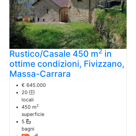
2
Rustico/Casale 450 m
in
ottime condizioni, Fivizzano,
Massa-Carrara
€ 645.000
20
locali
2
450
m
superficie
5
bagni