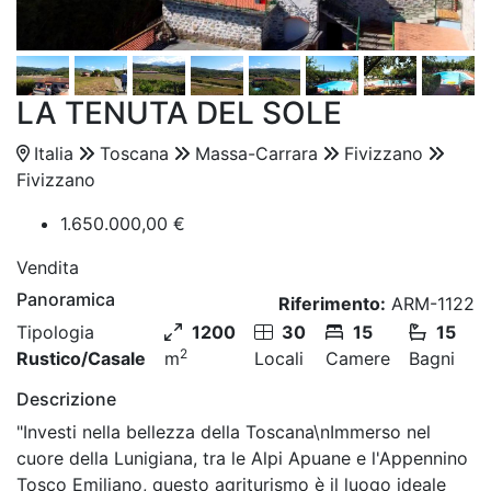
LA TENUTA DEL SOLE
Italia
Toscana
Massa-Carrara
Fivizzano
Fivizzano
1.650.000,00 €
Vendita
Panoramica
Riferimento:
ARM-1122
Tipologia
1200
30
15
15
2
Rustico/Casale
m
Locali
Camere
Bagni
Descrizione
"Investi nella bellezza della Toscana\nImmerso nel
cuore della Lunigiana, tra le Alpi Apuane e l'Appennino
Tosco Emiliano, questo agriturismo è il luogo ideale