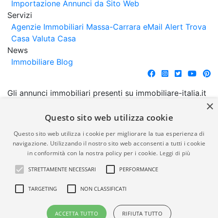
Importazione Annunci da Sito Web
Servizi
Agenzie Immobiliari Massa-Carrara
eMail Alert
Trova
Casa
Valuta Casa
News
Immobiliare Blog
Gli annunci immobiliari presenti su immobiliare-italia.it
×
vengono pubblicati da agenzie immobiliari e
costruttori. La pubblicazione degli annunci non
Questo sito web utilizza cookie
comporta l'approvazione o l'avallo da parte di
Questo sito web utilizza i cookie per migliorare la tua esperienza di
immobiliare-italia.it nè implica alcuna forma di
navigazione. Utilizzando il nostro sito web acconsenti a tutti i cookie
garanzia da parte di quest'ultima. immobiliare-italia.it
in conformità con la nostra policy per i cookie.
Leggi di più
quindi non è responsabile della veridicità, della
STRETTAMENTE NECESSARI
PERFORMANCE
correttezza, della completezza, della normativa in
materia di privacy e/o di alcun altro aspetto dei
TARGETING
NON CLASSIFICATI
suddetti annunci.
ACCETTA TUTTO
RIFIUTA TUTTO
© Copyright 2007 - 2026
Powered by