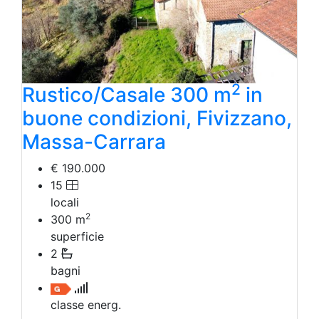
2
Rustico/Casale 300 m
in
buone condizioni, Fivizzano,
Massa-Carrara
€ 190.000
15
locali
2
300
m
superficie
2
bagni
classe energ.