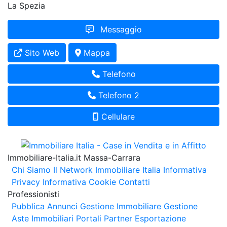
La Spezia
Messaggio
Sito Web
Mappa
Telefono
Telefono 2
Cellulare
Immobiliare-Italia.it Massa-Carrara
Chi Siamo
Il Network Immobiliare Italia
Informativa
Privacy
Informativa Cookie
Contatti
Professionisti
Pubblica Annunci
Gestione Immobiliare
Gestione
Aste Immobiliari
Portali Partner Esportazione