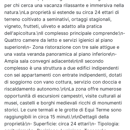
per chi cerca una vacanza rilassante e immersiva nella
natura.\nLa proprietà si estende su circa 24 ettari di
terreno coltivato a seminativi, ortaggi stagionali,
vigneto, frutteti, uliveto e adatto alla pratica
dell'apicoltura.\nIl complesso principale comprende:\n-
Quattro camere da letto e servizi igienici al piano
superiore\n- Zona ristorazione con tre sale attigue e
una vasta veranda panoramica al piano inferiore\n-
Ampia sala convegni adiacente\n\nIl secondo
complesso è una struttura a due edifici indipendenti
con sei appartamenti con entrate indipendenti, dotati
di soggiorno con vano cottura, servizio con doccia e
riscaldamento autonomo.\n\nLa zona offre numerose
opportunità di escursioni campestri, visite culturali ai
musei, castelli e borghi medievali ricchi di monumenti
storici. Le cure termali e le grotte di Equi Terme sono
raggiungibili in circa 15 minuti.\n\nDettagli della
proprietà:\n- Superficie: circa 24 ettari\n- Tipologia: