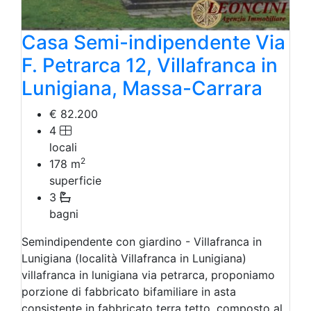
Casa Semi-indipendente Via
F. Petrarca 12, Villafranca in
Lunigiana, Massa-Carrara
€ 82.200
4
locali
2
178
m
superficie
3
bagni
Semindipendente con giardino - Villafranca in
Lunigiana (località Villafranca in Lunigiana)
villafranca in lunigiana via petrarca, proponiamo
porzione di fabbricato bifamiliare in asta
consistente in fabbricato terra tetto, composto al