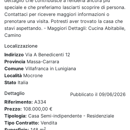
dettaglio che contribuisce a renderla ancora più
speciale e che preferiamo lasciarti scoprire di persona.
Contattaci per ricevere maggiori informazioni o
prenotare una visita. Potresti aver trovato la casa che
stavi aspettando. - Maggiori Dettagli: Cucina Abitabile,
Camino
Localizzazione
Indirizzo
Via A Benedicenti 12
Provincia
Massa-Carrara
Comune
Villafranca in Lunigiana
Località
Mocrone
Stato
Italia
Dettaglio
Pubblicato il 09/06/2026
Riferimento:
A334
Prezzo:
108.000,00 €
Tipologia:
Casa Semi-indipendente - Residenziale
Tipo Contratto:
Vendita
2
Superficie:
148 m