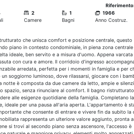
Riferimento
4
2
1
1966
li
Camere
Bagni
Anno Costruz.
rutturato che unisca comfort e posizione centrale, questo
ndo piano in contesto condominiale, in piena zona centrale
celta ideale, ben servito e a misura d'uomo. Appena varcata 
 vissuta con cura e amore. Il corridoio d'ingresso accompagn
anzabile arredata, perfetta per i momenti in famiglia e per 
 e un soggiorno luminoso, dove rilassarsi, giocare con i bamb
ona notte è composta da due camere da letto, ampie e silenz
prio spazio, senza rinunciare al comfort. Il bagno ristrutturato
dere alle esigenze quotidiane della famiglia. Completano la
e, ideale per una pausa all'aria aperta. L'appartamento è st
mportante che consente di entrare e vivere fin da subito la 
mobiliata rappresenta un ulteriore valore aggiunto, pronta a
bene si trovi al secondo piano senza ascensore, l'accesso è
uce naturale e maggiore privacy, elementi molto apprezzati 