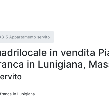
A315 Appartamento servito
drilocale in vendita P
franca in Lunigiana, Ma
ervito
afranca in Lunigiana