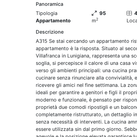
Panoramica
Tipologia
95
2
Appartamento
m
Loca
Descrizione
A315 Se stai cercando un appartamento rist
appartamento è la risposta. Situato al seco
Villafranca in Lunigiana, rappresenta una s
soglia, si percepisce il calore di una casa
verso gli ambienti principali: una cucina pr
cucinare senza rinunciare alla convivialità,
ricevere gli amici nel fine settimana. La z
ideali per garantire a genitori e figli il pro
moderno e funzionale, è pensato per rispon
proprietà due comodi ripostigli e un balcon
completamente ristrutturato, un dettaglio i
senza necessità di interventi. La cucina am
essere utilizzata sin dal primo giorno. Seb
agevole e la posizione elevata garantisce l