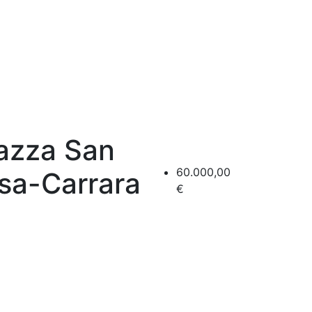
iazza San
60.000,00
ssa-Carrara
€