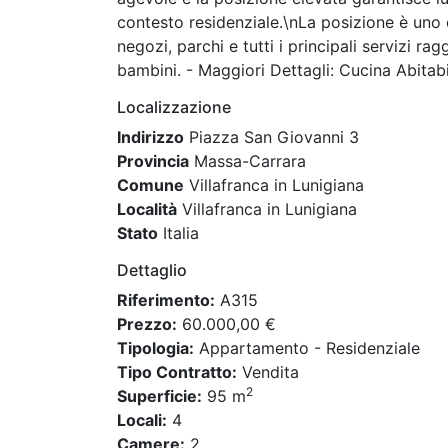
contesto residenziale.\nLa posizione è uno d
negozi, parchi e tutti i principali servizi r
bambini. - Maggiori Dettagli: Cucina Abitabi
Localizzazione
Indirizzo
Piazza San Giovanni 3
Provincia
Massa-Carrara
Comune
Villafranca in Lunigiana
Località
Villafranca in Lunigiana
Stato
Italia
Dettaglio
Riferimento:
A315
Prezzo:
60.000,00 €
Tipologia:
Appartamento - Residenziale
Tipo Contratto:
Vendita
2
Superficie:
95 m
Locali:
4
Camere:
2