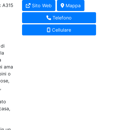
:
A315
Sito Web
Mappa
Telefono
Cellulare
 di
la
a
chi ama
ini o
iose,
,
ato
casa,
in un