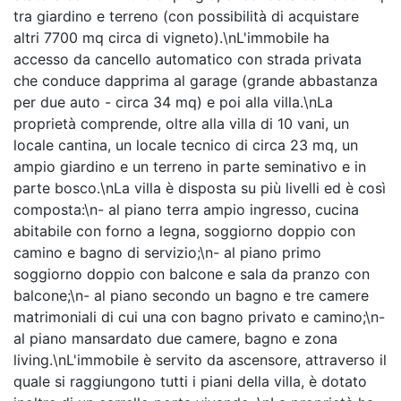
tra giardino e terreno (con possibilità di acquistare
altri 7700 mq circa di vigneto).\nL'immobile ha
accesso da cancello automatico con strada privata
che conduce dapprima al garage (grande abbastanza
per due auto - circa 34 mq) e poi alla villa.\nLa
proprietà comprende, oltre alla villa di 10 vani, un
locale cantina, un locale tecnico di circa 23 mq, un
ampio giardino e un terreno in parte seminativo e in
parte bosco.\nLa villa è disposta su più livelli ed è così
composta:\n- al piano terra ampio ingresso, cucina
abitabile con forno a legna, soggiorno doppio con
camino e bagno di servizio;\n- al piano primo
soggiorno doppio con balcone e sala da pranzo con
balcone;\n- al piano secondo un bagno e tre camere
matrimoniali di cui una con bagno privato e camino;\n-
al piano mansardato due camere, bagno e zona
living.\nL'immobile è servito da ascensore, attraverso il
quale si raggiungono tutti i piani della villa, è dotato