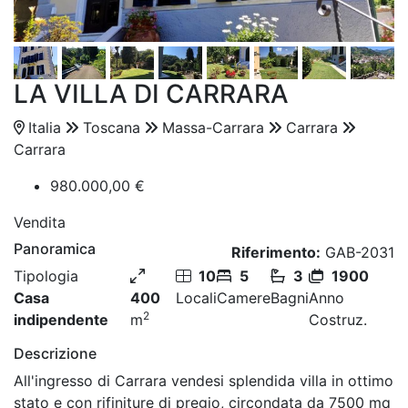
LA VILLA DI CARRARA
Italia
Toscana
Massa-Carrara
Carrara
Carrara
980.000,00 €
Vendita
Panoramica
Riferimento:
GAB-2031
Tipologia
10
5
3
1900
Casa
400
Locali
Camere
Bagni
Anno
2
indipendente
m
Costruz.
Descrizione
All'ingresso di Carrara vendesi splendida villa in ottimo
stato e con rifiniture di pregio, circondata da 7500 mq