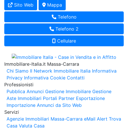
Sito Web
Mappa
Telefono
Telefono 2
Cellulare
Immobiliare-Italia.it Massa-Carrara
Chi Siamo
Il Network Immobiliare Italia
Informativa
Privacy
Informativa Cookie
Contatti
Professionisti
Pubblica Annunci
Gestione Immobiliare
Gestione
Aste Immobiliari
Portali Partner Esportazione
Importazione Annunci da Sito Web
Servizi
Agenzie Immobiliari Massa-Carrara
eMail Alert
Trova
Casa
Valuta Casa