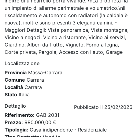
inoltre di un carrello porta vivande. \nLa proprietà ha
un impianto di allarme perimetrale e volumetrico.\nIl
riscaldamento è autonomo con radiatori (la caldaia è
nuova), inoltre sono presenti 3 eleganti camini. -
Maggiori Dettagli: Vista panoramica, Vista montagna,
Vicino a negozi, Vicino a ristorante, Vicino ai servizi,
Giardino, Alberi da frutto, Vigneto, Forno a legna,
Corte privata, Pergola, Accesso con l'auto, Garage
Localizzazione
Provincia
Massa-Carrara
Comune
Carrara
Località
Carrara
Stato
Italia
Dettaglio
Pubblicato il 25/02/2026
Riferimento:
GAB-2031
Prezzo:
980.000,00 €
Tipologia:
Casa indipendente - Residenziale
Tipo Contratto:
Vendita