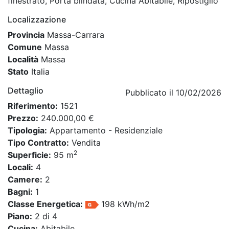
finestrato, Porta blindata, Cucina Abitabile, Ripostiglio
Localizzazione
Provincia
Massa-Carrara
Comune
Massa
Località
Massa
Stato
Italia
Dettaglio
Pubblicato il 10/02/2026
Riferimento:
1521
Prezzo:
240.000,00 €
Tipologia:
Appartamento - Residenziale
Tipo Contratto:
Vendita
2
Superficie:
95 m
Locali:
4
Camere:
2
Bagni:
1
Classe Energetica:
198 kWh/m2
Piano:
2 di 4
Cucina:
Abitabile