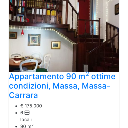
2
Appartamento 90 m
ottime
condizioni, Massa, Massa-
Carrara
€ 175.000
6
locali
2
90
m