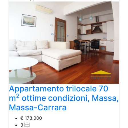
Appartamento trilocale 70
2
m
ottime condizioni, Massa,
Massa-Carrara
€ 178.000
3