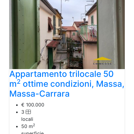
Appartamento trilocale 50
2
m
ottime condizioni, Massa,
Massa-Carrara
€ 100.000
3
locali
2
50
m
superficie