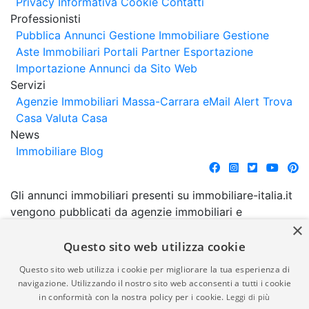
Privacy
Informativa Cookie
Contatti
Professionisti
Pubblica Annunci
Gestione Immobiliare
Gestione
Aste Immobiliari
Portali Partner Esportazione
Importazione Annunci da Sito Web
Servizi
Agenzie Immobiliari Massa-Carrara
eMail Alert
Trova
Casa
Valuta Casa
News
Immobiliare Blog
Gli annunci immobiliari presenti su immobiliare-italia.it
vengono pubblicati da agenzie immobiliari e
×
costruttori. La pubblicazione degli annunci non
comporta l'approvazione o l'avallo da parte di
Questo sito web utilizza cookie
immobiliare-italia.it nè implica alcuna forma di
Questo sito web utilizza i cookie per migliorare la tua esperienza di
garanzia da parte di quest'ultima. immobiliare-italia.it
navigazione. Utilizzando il nostro sito web acconsenti a tutti i cookie
quindi non è responsabile della veridicità, della
in conformità con la nostra policy per i cookie.
Leggi di più