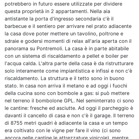
potrebbero in futuro essere utilizzate per dividere
questa proprietà in 2 appartamenti. Nella aia
antistante la porta d'ingresso secondaria c'è il
barbecue e il sentiero per arrivare nel prato adiacente
la casa dove poter mettere un tavolino, poltrone e
sdraie e godersi momenti di relax all'aria aperta con il
panorama su Pontremoli. La casa è in parte abitabile
con un sistema di riscaldamento a pellet e boiler per
l'acqua calda. L'altra parte della casa è da ristrutturare
solo interamente come impiantistica e infissi e non c'è
riscaldamento. La struttura e il tetto sono in buono
stato. In casa non arriva il metano e ad oggi i fuochi
della cucina sono con bombole a gas: si può mettere
nel terreno il bombolone GPL. Nel seminterrato ci sono
le cantine: fresche ed asciutte. Ad oggi il parcheggio è
davanti il cancello di casa e non c'è il garage. Il terreno
di 8755 metri quadri è adiacente la casa e un tempo
era coltivato con le vigne per fare il vino (ci sono
ancora nelle cantine le attrezzature vinicole), mentre