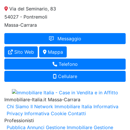
Via del Seminario, 83
54027 - Pontremoli
Massa-Carrara
Messaggio
Sito Web
Mappa
Telefono
Cellulare
Immobiliare-Italia.it Massa-Carrara
Chi Siamo
Il Network Immobiliare Italia
Informativa
Privacy
Informativa Cookie
Contatti
Professionisti
Pubblica Annunci
Gestione Immobiliare
Gestione