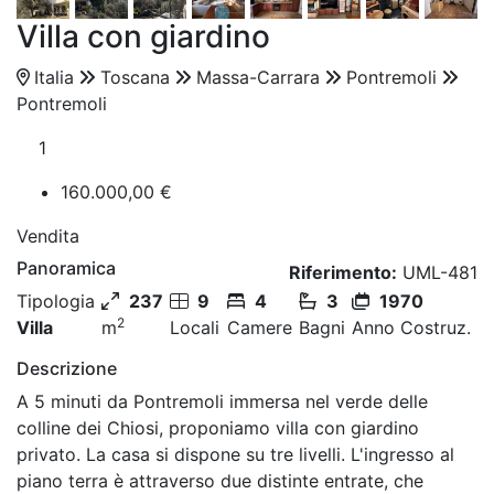
Villa con giardino
Italia
Toscana
Massa-Carrara
Pontremoli
Pontremoli
1
160.000,00 €
Vendita
Panoramica
Riferimento:
UML-481
Tipologia
237
9
4
3
1970
2
Villa
m
Locali
Camere
Bagni
Anno Costruz.
Descrizione
A 5 minuti da Pontremoli immersa nel verde delle
colline dei Chiosi, proponiamo villa con giardino
privato. La casa si dispone su tre livelli. L'ingresso al
piano terra è attraverso due distinte entrate, che