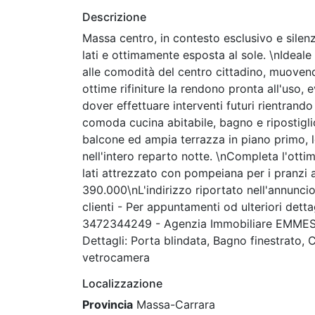
Descrizione
Massa centro, in contesto esclusivo e silenzi
lati e ottimamente esposta al sole. \nIdeal
alle comodità del centro cittadino, muovendo
ottime rifiniture la rendono pronta all'uso, 
dover effettuare interventi futuri rientran
comoda cucina abitabile, bagno e ripostigli
balcone ed ampia terrazza in piano primo, 
nell'intero reparto notte. \nCompleta l'ottima
lati attrezzato con pompeiana per i pranzi a
390.000\nL'indirizzo riportato nell'annuncio
clienti - Per appuntamenti od ulteriori detta
3472344249 - Agenzia Immobiliare EMMESS
Dettagli: Porta blindata, Bagno finestrato, C
vetrocamera
Localizzazione
Provincia
Massa-Carrara