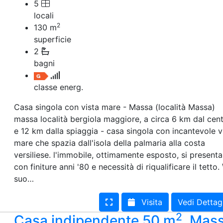
5
locali
2
130
m
superficie
2
bagni
classe energ.
Casa singola con vista mare - Massa (località Massa)
massa località bergiola maggiore, a circa 6 km dal cen
e 12 km dalla spiaggia - casa singola con incantevole v
mare che spazia dall'isola della palmaria alla costa
versiliese. l'immobile, ottimamente esposto, si presenta
con finiture anni '80 e necessità di riqualificare il tetto. 
suo…
Visita
Vedi Dettag
2
Casa indipendente 50 m
, Mas