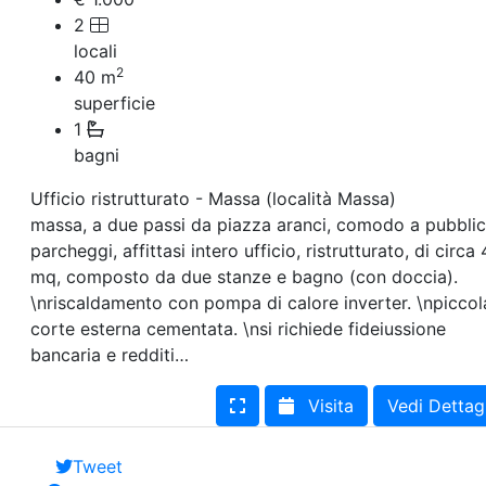
2
locali
2
40
m
superficie
1
bagni
Ufficio ristrutturato - Massa (località Massa)
massa, a due passi da piazza aranci, comodo a pubblic
parcheggi, affittasi intero ufficio, ristrutturato, di circa
mq, composto da due stanze e bagno (con doccia).
\nriscaldamento con pompa di calore inverter. \npiccol
corte esterna cementata. \nsi richiede fideiussione
bancaria e redditi…
Visita
Vedi Dettag
Tweet