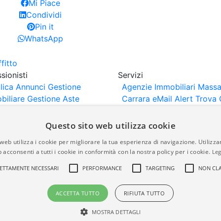
Mi Piace
Condividi
Pin it
WhatsApp
sionisti
Servizi
lica Annunci
Gestione
Agenzie Immobiliari Massa
biliare
Gestione Aste
Carrara
eMail Alert
Trova 
iliari
Portali Partner
Valuta Casa
rtazione
Importazione
Questo sito web utilizza cookie
nci da Sito Web
web utilizza i cookie per migliorare la tua esperienza di navigazione. Utilizza
 acconsenti a tutti i cookie in conformità con la nostra policy per i cookie.
Leg
are-italia.it vengono pubblicati da agenzie immobiliari e co
ETTAMENTE NECESSARI
PERFORMANCE
TARGETING
NON CLA
rte di immobiliare-italia.it nè implica alcuna forma di gar
idicità, della correttezza, della completezza, della normativa
ACCETTA TUTTO
RIFIUTA TUTTO
MOSTRA DETTAGLI
a.it - Part. IVA 00587600453
Power