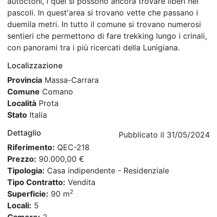
autoctoni, i quei si possono ancora trovare liberi nei
pascoli. In quest'area si trovano vette che passano i
duemila metri. In tutto il comune si trovano numerosi
sentieri che permettono di fare trekking lungo i crinali,
con panorami tra i più ricercati della Lunigiana.
Localizzazione
Provincia
Massa-Carrara
Comune
Comano
Località
Prota
Stato
Italia
Dettaglio
Pubblicato il 31/05/2024
Riferimento:
QEC-218
Prezzo:
90.000,00 €
Tipologia:
Casa indipendente - Residenziale
Tipo Contratto:
Vendita
2
Superficie:
90 m
Locali:
5
Camere:
2