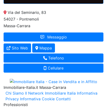
Via del Seminario, 83
54027 - Pontremoli
Massa-Carrara
Messaggio
Sito Web
Mappa
Telefono
Cellulare
Immobiliare-Italia.it Massa-Carrara
Chi Siamo
Il Network Immobiliare Italia
Informativa
Privacy
Informativa Cookie
Contatti
Professionisti