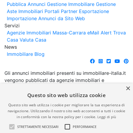
Pubblica Annunci
Gestione Immobiliare
Gestione
Aste Immobiliari
Portali Partner Esportazione
Importazione Annunci da Sito Web
Servizi
Agenzie Immobiliari Massa-Carrara
eMail Alert
Trova
Casa
Valuta Casa
News
Immobiliare Blog
Gli annunci immobiliari presenti su immobiliare-italia.it
vengono pubblicati da agenzie immobiliari e
×
costruttori. La pubblicazione degli annunci non
comporta l'approvazione o l'avallo da parte di
Questo sito web utilizza cookie
immobiliare-italia.it nè implica alcuna forma di
Questo sito web utilizza i cookie per migliorare la tua esperienza di
garanzia da parte di quest'ultima. immobiliare-italia.it
navigazione. Utilizzando il nostro sito web acconsenti a tutti i cookie
quindi non è responsabile della veridicità, della
in conformità con la nostra policy per i cookie.
Leggi di più
correttezza, della completezza, della normativa in
STRETTAMENTE NECESSARI
PERFORMANCE
materia di privacy e/o di alcun altro aspetto dei