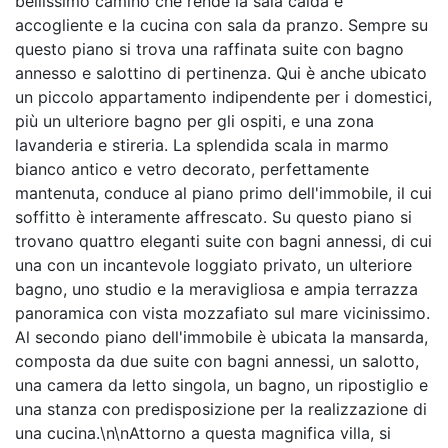
bellissimo camino che rende la sala calda e
accogliente e la cucina con sala da pranzo. Sempre su
questo piano si trova una raffinata suite con bagno
annesso e salottino di pertinenza. Qui è anche ubicato
un piccolo appartamento indipendente per i domestici,
più un ulteriore bagno per gli ospiti, e una zona
lavanderia e stireria. La splendida scala in marmo
bianco antico e vetro decorato, perfettamente
mantenuta, conduce al piano primo dell'immobile, il cui
soffitto è interamente affrescato. Su questo piano si
trovano quattro eleganti suite con bagni annessi, di cui
una con un incantevole loggiato privato, un ulteriore
bagno, uno studio e la meravigliosa e ampia terrazza
panoramica con vista mozzafiato sul mare vicinissimo.
Al secondo piano dell'immobile è ubicata la mansarda,
composta da due suite con bagni annessi, un salotto,
una camera da letto singola, un bagno, un ripostiglio e
una stanza con predisposizione per la realizzazione di
una cucina.\n\nAttorno a questa magnifica villa, si